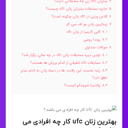
4
مبارزان ufc زن چه مشکلاتی دارند؟
5
جایزه مسابقات مبارزان زنان ufc چیست؟
6
کلاس وزنی در ufc زنان چگونه است؟
7
زیباترین زنان یو اف سی کار
7.1
گابی گارسیا از زنان ufc
7.2
روندا روسی
8
سوالات متداول
8.1
اولین دوره مسابقات زنان ufc در چه سالی برگزار شد؟
8.2
مسابقات ufc تلفیقی از کدام ورزش ها هستند؟
8.3
رتبه نخست این رقابت ها در دسته زنان به کدام مبارز
تعلق دارد؟
8.4
والنتینا شوچنکو کیست؟
بهترین زنان ufc کار چه افرادی می