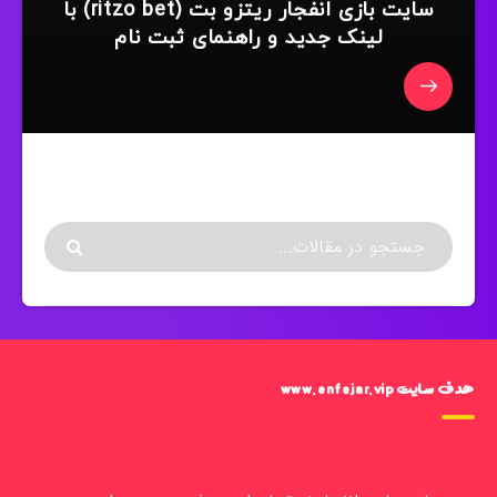
سایت بازی انفجار ریتزو بت (ritzo bet) با
لینک جدید و راهنمای ثبت نام
هدف سایت www.enfejar.vip