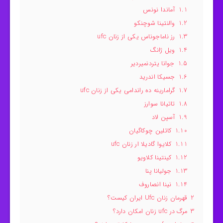
1.1
آماندا نونس
1.2
والنتینا شوچنکو
1.3
رز ناماجوناس یکی از زنان ufc
1.4
ویل ژانگ
1.5
جوانا یتردنمیردیر
1.6
جسیکا اندرید
1.7
گرامارینه ده راندامی یکی از زنان ufc
1.8
تاتیانا سوارز
1.9
آسپن لاد
1.10
کاتلین چوکاگیان
1.11
کلایوا گادیلا ار زنان ufc
1.12
کینتینا کلاویو
1.13
جولیانا پنا
1.14
نینا انصاروف
2
قهرمان زنان Ufc ایران کیست؟
3
مرگ در ufc زنان امکان دارد؟