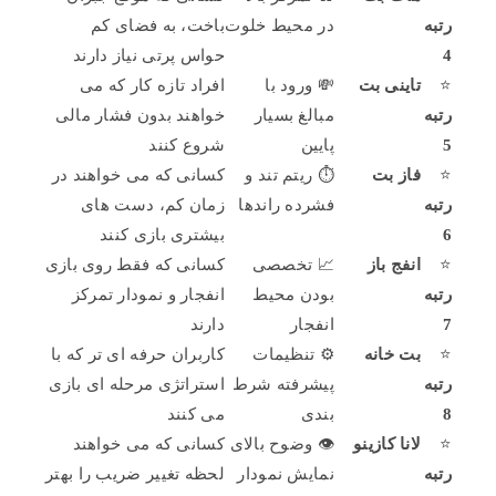
رتبه
در محیط خلوت
باخت، به فضای کم
4
حواس پرتی نیاز دارند
⭐
تاینی بت
💸 ورود با
افراد تازه کار که می
رتبه
مبالغ بسیار
خواهند بدون فشار مالی
5
پایین
شروع کنند
⭐
فاز بت
⏱️ ریتم تند و
کسانی که می خواهند در
رتبه
فشرده راندها
زمان کم، دست های
6
بیشتری بازی کنند
⭐
انفج باز
📈 تخصصی
کسانی که فقط روی بازی
رتبه
بودن محیط
انفجار و نمودار تمرکز
7
انفجار
دارند
⭐
بت خانه
⚙️ تنظیمات
کاربران حرفه ای تر که با
رتبه
پیشرفته شرط
استراتژی مرحله ای بازی
8
بندی
می کنند
⭐
لانا کازینو
👁️ وضوح بالای
کسانی که می خواهند
رتبه
نمایش نمودار
لحظه تغییر ضریب را بهتر