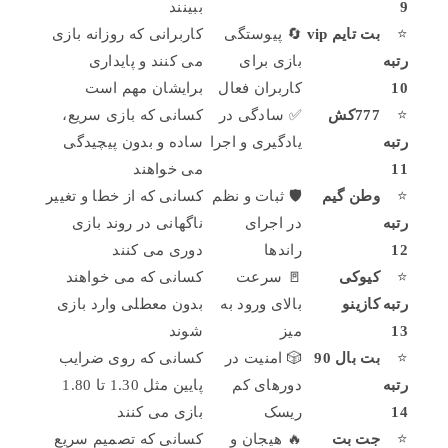
9
ببینند
⭐
بت تایم vip
🔄 پیوستگی
کاربرانی که روزانه بازی
رتبه
بازی برای
می کنند و پایداری
10
کاربران فعال
برایشان مهم است
⭐
777کش
✅ سادگی در
کسانی که بازی سریع،
رتبه
یادگیری و اجرا
ساده و بدون پیچیدگی
11
می خواهند
⭐
وطن گیم
🛡️ ثبات و نظم
کسانی که از خطا و تغییر
رتبه
در اجرای
ناگهانی در روند بازی
12
راندها
دوری می کنند
⭐
کیوکی
🚪 سرعت
کسانی که می خواهند
رتبه
کازینو
بالای ورود به
بدون معطلی وارد بازی
13
میز
شوند
⭐
بت بال 90
🎲 امنیت در
کسانی که روی ضرایب
رتبه
دورهای کم
پایین مثل 1.30 تا 1.80
14
ریسک
بازی می کنند
⭐
جت بت
🔥 هیجان و
کسانی که تصمیم سریع