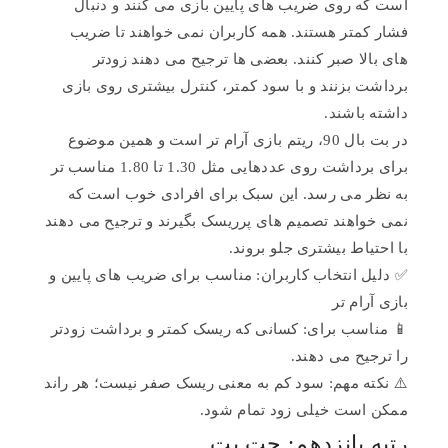
است که روی ضریب های پایین بازی می کنند و دنبال
فشار کمتر هستند. همه کاربران نمی خواهند تا ضریب
های بالا صبر کنند. بعضی ها ترجیح می دهند زودتر
برداشت بزنند و با سود کمتر، کنترل بیشتری روی بازی
داشته باشند.
در بت بال 90، ریتم بازی آرام تر است و همین موضوع
برای برداشت روی عددهایی مثل 1.30 تا 1.80 مناسب تر
به نظر می رسد. این سبک برای افرادی خوب است که
نمی خواهند تصمیم های پرریسک بگیرند و ترجیح می دهند
با احتیاط بیشتری جلو بروند.
✅ دلیل انتخاب کاربران: مناسب برای ضریب های پایین و
بازی آرام تر
📱 مناسب برای: کسانی که ریسک کمتر و برداشت زودتر
را ترجیح می دهند.
⚠️ نکته مهم: سود کم به معنی ریسک صفر نیست؛ هر راند
ممکن است خیلی زود تمام شود.
رتبه پانزدهم: جت بت