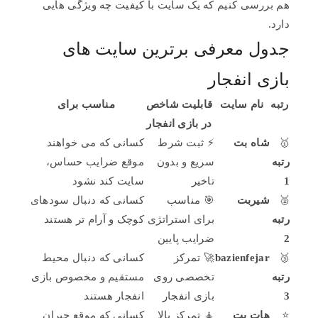
هم بررسی کنیم که یک سایت با کیفیت چه ویژگی هایی
دارد.
جدول معرفی برترین سایت های
بازی انفجار
رتبه
نام سایت
قابلیت شاخص
مناسب برای
در بازی انفجار
🥇
شاه بت
⚡ ثبت شرط
کسانی که می خواهند
رتبه
سریع و بدون
موقع ضرایب حساس،
1
تاخیر
سایت کند نشود
🥈
شیربت
🎯 مناسب
کسانی که دنبال سودهای
رتبه
برای استراتژی
کوچک و آرام تر هستند
2
ضرایب پایین
🥉
bazienfejar
🚀 تمرکز
کسانی که دنبال محیط
رتبه
تخصصی روی
مستقیم و مخصوص بازی
3
بازی انفجار
انفجار هستند
⭐
هات بت
🧘 تمرکز بالا
کسانی که موقع جبران