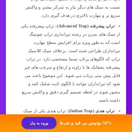
نسبت به سبک های دیگر نیاز به تمرکز بیشتر و واکنش
سریع تر و مهارت بالاتری در هدف گیری دارد.
تراپ پیشرفته (Advanced Trap):
تراپ پیشرفته یکی
از سبک های مدرن در رشته تیراندازی تراپ شوتینگ
است که به طور ویژه برای افزایش سطح مهارت
تیراندازان طراحی شده است. برخلاف سبک کلاسیک
تراپ که الگوهای پرتاپ نسبتا مشخصی دارد. در تراپ
پیشرفته بشقابک ها با زاویه و ارتفاع و سرعت های غیر
قابل پیش بینی پرتاب می شوند. این موضوع باعث می
شود که تیراندازان نتوانند با الگوی ثابت شلیک کنند و
محبور شوند در لحظه تصمیم گیری دقیق و واکنش سریع
داشته باشند.
تراپ هندی (Indian Trap):
تراپ هندی یکی از سبک
های تیراندازی است که منشاء آن کشور هند بوده است و
50% بونوس بی قید و شرط
ورود به پنل
با تلفیقی از سبک های سنتی و قوانین ساده تر نسبت به