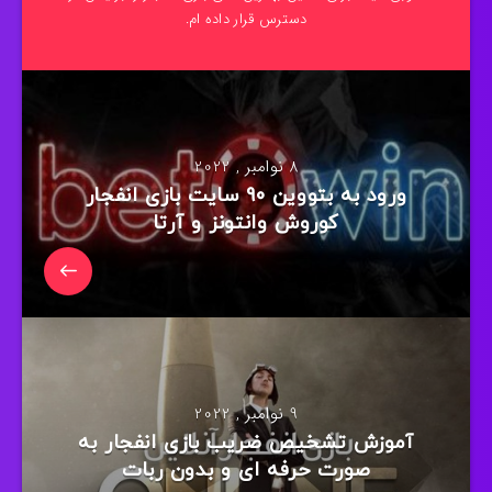
دسترس قرار داده ام.
8 نوامبر , 2022
ورود به بتووین 90 سایت بازی انفجار
کوروش وانتونز و آرتا
9 نوامبر , 2022
آموزش تشخیص ضریب بازی انفجار به
صورت حرفه ای و بدون ربات