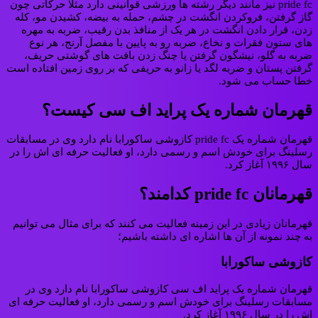
pride fc نیز مانند دیگر رشته ها ورزشی قوانینی دارد مثلا حرکاتی چون
گاز گرفتن، فروکردن انگشت در چشم، حمله به بیضه، کشیدن مو، کله
زدن، قرار دادن انگشت در هر یک از منافذ بدن رقیب، ضربه به مهره‌
های ستون فقرات و نخاع، ضربه رو به پایین با مفصل آرنج، هر نوع
ضربه به گلو، نیشگون گرفتن یا چنگ زدن بافت‌ های گوشتی حریف،
گرفتن پستان و ضربه لگد یا زانو به حریفی که بر روی زمین افتاده‌ است
خطا حساب می شود.
قهرمان شماره یک پراید اف سی کیست؟
قهرمان شماره یک pride fc کازوشی ساکورابا نام دارد وی در مسابقات
رسلینگ برای خودش اسم و رسمی دارد، او فعالیت حرفه ای اش را در
سال ۱۹۹۶ آغاز کرد.
قهرمانان pride fc کدامند؟
قهرمانان زیادی در این زمینه فعالیت می کنند که برای مثال می توانیم
به چند نمونه از آن ها اشاره ای داشته باشیم؛
کازوشی ساکورابا
قهرمان شماره یک پراید اف سی کازوشی ساکورابا نام دارد وی در
مسابقات رسلینگ برای خودش اسم و رسمی دارد، او فعالیت حرفه ای
اش را در سال ۱۹۹۶ آغاز کرد.