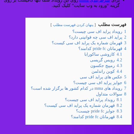
برای
شرط بندی mma
روی این رویداد شما تنها کافیست بر روی
گزینه “ورود به وب سایت” کلیک کنید.
فهرست مطلب
پنهان کردن فهرست مطلب
1
رویداد پراید اف سی چیست؟
2
پراید اف سی چه قوانینی دارد؟
3
قهرمان شماره یک پراید اف سی کیست؟
4
قهرمانان pride fc کدامند؟
4.1
کازوشی ساکورابا
4.2
رویس گریسی
4.3
رمپیج جکسون
4.4
کوین راندلمن
5
عکس های پراید اف سی
6
جوایز پراید اف سی چیست؟
7
رویداد های mma در کدام کشور ها برگزار شده است؟
8
سوالات متداول
8.1
رویداد پراید اف سی چیست؟
8.2
قهرمان شماره یک پراید اف سی کیست؟
8.3
جوایز pride fc چیست؟
8.4
قهرمانان pride fc کدامند؟