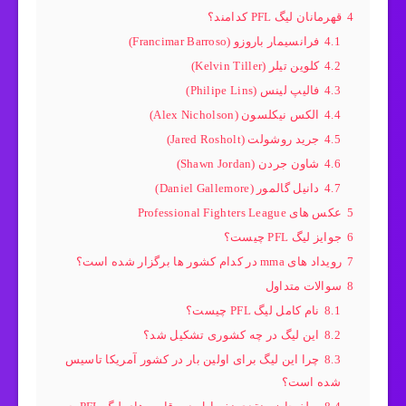
4
قهرمانان لیگ PFL کدامند؟
4.1
فرانسیمار باروزو (Francimar Barroso)
4.2
کلوین تیلر (Kelvin Tiller)
4.3
فالیپ لینس (Philipe Lins)
4.4
الکس نیکلسون (Alex Nicholson)
4.5
جرید روشولت (Jared Rosholt)
4.6
شاون جردن (Shawn Jordan)
4.7
دانیل گالمور (Daniel Gallemore)
5
عکس های Professional Fighters League
6
جوایز لیگ PFL چیست؟
7
رویداد های mma در کدام کشور ها برگزار شده است؟
8
سوالات متداول
8.1
نام کامل لیگ PFL چیست؟
8.2
این لیگ در چه کشوری تشکیل شد؟
8.3
چرا این لیگ برای اولین بار در کشور آمریکا تاسیس
شده است؟