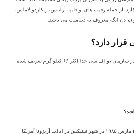
رد. از جمله رقیب های او فلیپه آرانتس، ریکاردو لاماس،
، دن ایگه معروف به دینامیت می باشد.
قرار دارد؟
جاش آمریکایی در رده وزنی پر وزن (پر وزن در سازمان یو اف سی حدا اکثر ۶۶ کیلو گرم تعریف شده
اشد؟
این ورزشکار مبارز حرفه ای آمریکایی متولد ۴ مارس ۱۹۸۵ در شهر فینیکس در ایالت آریزونا آمریکا