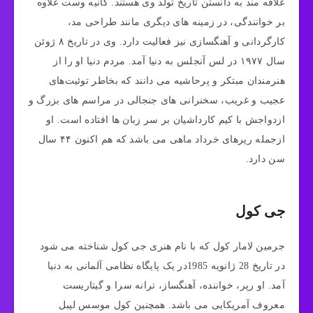
علاقه مند به دانستن تاریخ تولد وی هستند. کانیه وست علاوه
بر خوانندگی، در زمینه های دیگری مانند طراحی مد،
کارگردانی و آهنگسازی نیز فعالیت دارد. وی در تاریخ ۸ ژوئن
سال ۱۹۷۷ در لس آنجلس به دنیا آمد‌. مردم دنیا او را از
هنرمندان مبتکر و پرحاشیه می دانند که بخاطر توئیت‌های
عجیب و غریب، سخنرانی‌ های جنجالی در مراسم‌ های بزرگ و
ازدواجش با کیم کارداشیان بر سر زبان ها افتاده است. او
ازجمله رپرهای خرداد ماهی می باشد که هم اکنون ۴۴ سال
سن دارد.
جی کول
جرمین لامار کول که با نام هنری جی کول شناخته می شود
در تاریخ 28 ژانویه 1985در یک پایگاه نظامی آلمانی به دنیا
آمد. او رپر، خواننده، آهنگساز، ترانه سرا و گیتاریست
معروف آمریکایی می باشد. همچنین کول موسس لیبل