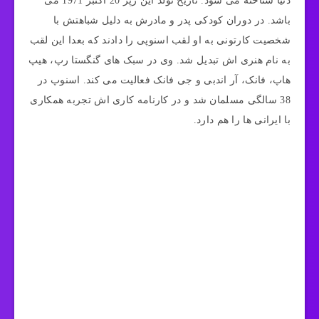
دنیا شناخته می شود. تاریخ تولد این رپر 20 اکتبر 1971 می
باشد. در دوران کودکی پدر و مادرش به دلیل شباهتش با
شخصیت کارتونی به او لقب اسنوپی را دادند که بعدا این لقب
به نام هنری اش تبدیل شد. وی در سبک های گنگستا رپ، هیپ
هاپ، فانک، آر اندبی و جی فانک فعالیت می کند. اسنوپ در
38 سالگی مسلمان شد و در کارنامه کاری اش تجربه همکاری
با ایرانی ها را هم دارد.