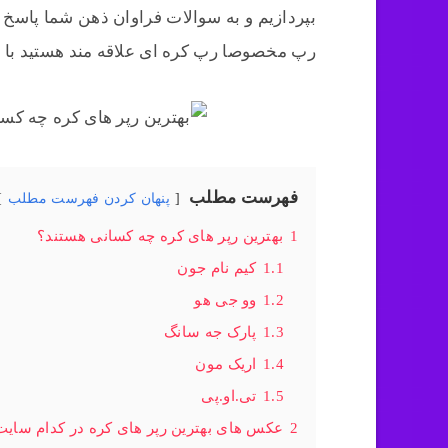
بپردازیم و به سوالات فراوان ذهن شما پاسخ 
رپ مخصوصا رپ کره ای علاقه مند هستید با ما
فهرست مطلب
پنهان کردن فهرست مطلب
1
بهترین رپر های کره چه کسانی هستند؟
1.1
کیم نام جون
1.2
وو جی هو
1.3
پارک جه سانگ
1.4
اریک مون
1.5
تی.او.پی
2
عکس های بهترین رپر های کره در کدام سایت