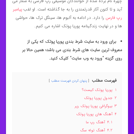
چهره نام برده شده از خوانندگان موسیقی رپ فارسی به شمار می
آید و تا کنون آثار قدرتمندی را به جا گذاشته است. او لقب
پیامبر
رپ فارس
را دارد. در ادامه به آلبوم ها، سینگل ترک ها، حواشی
ها و در نهایت زندگینامه پوریا پوتک اشاره می کنیم.
برای ورود به سایت شرط بندی پوریا پوتک که یکی از
معروف ترین سایت های شرط بندی می باشد؛ همین حالا بر
روی گزینه “ورود به وب سایت” کلیک کنید.
فهرست مطلب
پنهان کردن فهرست مطلب
1
پوریا پوتک کیست؟
2
جدول پوریا پوتک
3
بیوگرافی پوریا پوتک رپر
4
آهنگ های پوریا پوتک
4.1
آهنگ رپ ما
4.2
آهنگ توله سگ