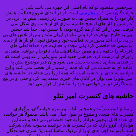
امیرحسین مقصود لو که نام اصلی این چهره می باشد یکی از
خوانندگان نسل 1
رپ فارسی
است. او در ابتدای شروع فعالیت هایش
کار خود را به همراه حسین تهی به صورت زیر زمینی پیش می برد. در
آغاز شروع کار های او هیچ حاشیه سازی ای از جانب وی شکل نمی
گرفت. پس از این که از هم گروه بودن با حسین تهی جدا شد حسین
تهی به خارج مهاجرت کرد ولی تتلو در ایران ماند و پس از تلاش های پی
در پی برای اخذ مجوز برای فعالیت خود و موفق نبودن او بار ها از دنیای
موسیقی خداحافظی کرد ولی مجدد با فعالیت خود خداحافظی های
نافرجام را خاتمه داد و همین خداحافظی های نافرجام حواشی متعددی
را برای او درست کرد. حواشی جدید امیر تتلو یکی از عناوینی است که
در فضای مجازی دست به دست می شود و آن قدر موضوع پیش پا
افتاده ای به حساب می آید که همه از شنیدن آن تعجب نمی کنند و این
خواننده به حدی پر حاشیه است که همه او را می شناسند. حاشیه های
امیر تتلو را می توان در کانال های خبری متعدد پیدا کرد و حتی او در پیج
اینستاگرام خو نیز حواشی خود را به اشتراک قرار می دهد.
حاشیه های کنسرت امیر تتلو
از منابع کسب درآمد و همچنین آداب و رسوم خوانندگان، برگزاری
کنسرت های متعدد و متنوع در طول سال می باشد. معمولاً هر خواننده
ای تعداد قابل توجهی هوادار را به خود اختصاص می دهد و همه این
هواداران آرزو دارند که در کنسرت های خواننده محبوب شان شرکت
کنند تا بتوانند اجرا های او را از نزدیک تماشا کنند. یک سری خوانندگان