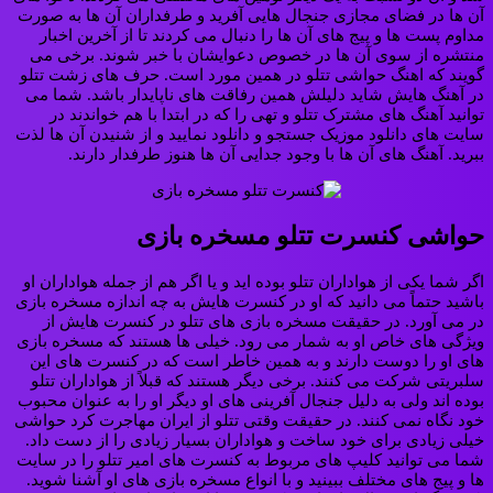
آن ها در فضای مجازی جنجال هایی آفرید و طرفداران آن ها به صورت
مداوم پست ها و پیج های آن ها را دنبال می کردند تا از آخرین اخبار
منتشره از سوی آن ها در خصوص دعوایشان با خبر شوند. برخی می
گویند که اهنگ حواشی تتلو در همین مورد است. حرف های زشت تتلو
در آهنگ هایش شاید دلیلش همین رفاقت های ناپایدار باشد. شما می
توانید آهنگ های مشترک تتلو و تهی را که در ابتدا با هم خواندند در
سایت های دانلود موزیک جستجو و دانلود نمایید و از شنیدن آن ها لذت
ببرید. آهنگ های آن ها با وجود جدایی آن ها هنوز طرفدار دارند.
حواشی کنسرت تتلو مسخره بازی
اگر شما یکی از هواداران تتلو بوده اید و یا اگر هم از جمله هواداران او
باشید حتماً می دانید که او در کنسرت هایش به چه اندازه مسخره بازی
در می آورد. در حقیقت مسخره بازی های تتلو در کنسرت هایش از
ویژگی های خاص او به شمار می رود. خیلی ها هستند که مسخره بازی
های او را دوست دارند و به همین خاطر است که در کنسرت های این
سلبریتی شرکت می کنند. برخی دیگر هستند که قبلاً از هواداران تتلو
بوده اند ولی به دلیل جنجال آفرینی های او دیگر او را به عنوان محبوب
خود نگاه نمی کنند. در حقیقت وقتی تتلو از ایران مهاجرت کرد حواشی
خیلی زیادی برای خود ساخت و هواداران بسیار زیادی را از دست داد.
شما می توانید کلیپ های مربوط به کنسرت های امیر تتلو را در سایت
ها و پیج های مختلف ببینید و با انواع مسخره بازی های او آشنا شوید.