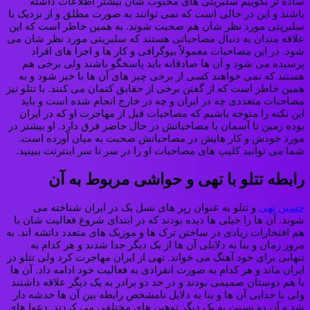
ساده تر بگوییم سلبریتی های محبوب شان بیشتر اطلاعات داشته
باشند و این در حالی است که نمی توانند به صورت مطلق و از نزدیک با
سلبریتی مورد نظر شان هم صحبت شوند. به همین خاطر است که این
علاقه مندان به دنبال مصاحباتی هستند که سلبریتی مورد نظر شان می
شود. در این مصاحبات معمولاً بیوگرافی و کار ها و اجرا های افراد
پرسیده می شود و آن ها صادقانه باید پاسخگو باشند ولی برخی هم
هستند که نمی خواهند کسی از برخی چیز های آن ها با خبر شود و به
همین خاطر است که از گفتن برخی از حقایق کتمان می کنند. با تتلو نیز
مصاحبات متعددی چه در ایران و چه در خارج انجام شده است و باید
این نکته را متوجه باشیم که مصاحبات قبل از مهاجرت او که در ایران
بوده زمین تا آسمان با مصاحباتش در حال حاضر فرق دارد. او بیشتر در
مورد خودش و کار هایش در مصاحباتش صحبت به میان آورده است.
شما می توانید کلیپ های مصاحبات او را در سر تا سر اینترنت ببینید.
رابطه تتلو با تهی و حواشی مربوط به آن
حسین تهی
و تتلو به عنوان رپر های نسل یک در ایران شناخته می
شوند. آن ها را خیلی ها دیده بودند که در ابتدای شروع فعالیت شان با
هم افتخارات زیادی در ساختن ترک ها و موزیک های متعدد داتشه اند. به
مرور زمان و بنا به دلایلی آن ها از یک دیگر جدا شدند و هر کدام به
تنهایی برای خود آهنگ می خواند. تهی از ایران مهاجرت کرد ولی تتلو در
ایران ماند و هر کدام به صورت انفرادی به فعالیت خود ادامه داد. آن ها
با هم دوستان صمیمی بودند و در حد دو برادر به یک دیگر علاقه داشتند
ولی با جدایی آن ها و بنا به دلایل نامشخص رابطه بین آن ها خدشه دار
شد و آن دو نسبت به یک دیگر توهین های مختلفی می کردند. دعوا های