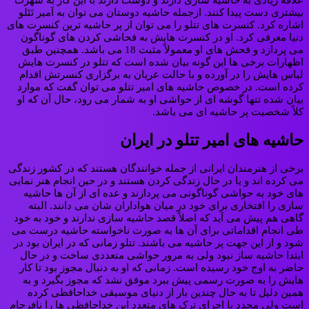
علاقه زیادی به حاشیه سازی دارند و دوست دارند با این کار به شهرت
بیشتری دست پیدا کنند. ازجمله حاشیه دوستان می توان به اَمیر تَتَلو
اشاره کرد. کنسرت های تتلو را می توان از پر حاشیه ترین کنسرت های
دنیا معرفی کرد. او در کنسرت هایش به فحاشی کردن های گوناگون
می پردازد و فحش های او معمولاً مثبت 18 می باشد. همچنین طبق
اظهارات برخی ها این گونه بیان شده است که تتلو در کنسرت هایش
لباس هایش را در آورده و با حالت عریان به برگزاری کنسرتش اقدام
کرده است. در خصوص حاشیه های امیر تتلو می توان گفت که موارد
بیان شده تنها گوشه ای از حواشی او به شمار می رود، حال آن که او
کلاً شخصیت پر حاشیه ای می باشد.
حاشیه های امیر تتلو در ایران
برخی از هنرمندان ایرانی از جمله خوانندگان هستند که در کشور زندگی
می کرده اند و یا در حال زندگی کردن هستند و در حین انجام هنر نمایی
های خود به حواشی گوناگونی می پردازند و عده ای از آن ها حاشیه
سازی را افتخاری برای خود در میان هواداران شان می دانند. البته
گاهی هم پیش می آید که اصلاً قصد حاشیه سازی ندارند و خود به خود
طی انجام اقداماتی برای آن ها به صورت ناخواسته حاشیه درست می
شود و از این جهت پر حاشیه می باشند. تتلو زمانی که در ایران بود در
ابتدا حاشیه ساز نبود ولی به مرور حواشی متعددی ساخت و در حال
حاضر به اوج خود رسیده است. زمانی که او به دنبال مجوز بود تا کار
هایش را به صورت رسمی پیش ببرد موفق نشد که مجوز بگیرد و به
همین دلیل تا به حال چندین بار از دنیای موسیقی خداحافظی کرده
است ولی مجدد با اجرای ترک های متعدد این خداحافظی ها را نافرجام