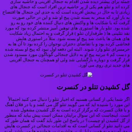
جمله برای بیشتر دیده شدن اقدام به جنجال آفرینی و حاشیه سازی
کرده اند و تتلو هم یکی از پر حاشیه ترین افراد است که جنجال های
زیادی تا به حال در پیجش آفریده است که به حدی این جنجال ها افتضاح
به بار آورد که منجر به بسته شدن پیج او شد و این در حالی صورت
گرفت که با شکایت ها و واکنش های دنبال کننده های خود رو به رو
شده بود. تتلو بار ها استوری های توهین آمیز منتشر کرده بود که مورد
نقد تتلیتی ها ( طرفداران تتلو ) قرار گرفت و به احتمال زیاد شکایت
های همان ها باعث شد پیج او بسته شود. مثلاً در استوری هایش
فحاشی کرده بود و یا تقاضای دختران نوجوان را کرده بود تا آن ها به
حرمسرای تتلو وارد شوند. البته این دفعه اول نبود که پیج او بسته شده
و دست کم 4 مرتبه پیج او به دلایل جنجالی گوناگون مورد مسدود شدن
قرار گرفت و دوباره بازگشایی شد ولی او همچنان به جنجال آفرینی
های جدید تری روی می آورد.
گل کشیدن تتلو در کنسرت
اگر شما یکی از کسانی هستید که اخبار تتلو را دنبال می کنید احتمالاً
این مورد را شنیده اید که می گویند تتلو گل می کشد و یا در فلان آهنگ
و یا فلان کنسرت که برگزار کرده است به گل کشیدن مشغول شده
است. اینجاست که این سوال برایتان ممکن است پیش بیاید که منظور
از گل کشیدن او چیست؟ در پاسخ این طور باید گفت که همان طور که
می دانید تتلو از کسانی است که به اقدامات جنجالی در کنسرت هایش
روی آورده و به همین دلیل از پر حاشیه ترین خواننده ها می باشد. او به