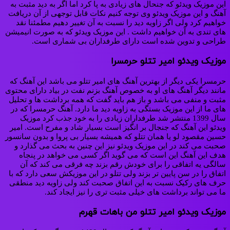
این موزیک ویدئو که جنحال های زیادی به پا کرد اما اگر به دید مثبت به
آهنگ و این موزیک ویدئو وی توجه کنیم نکات قابل توجهی از آن دریافت
خواهیم کرد ولی اگر زاویه دید را نسبت به آن تغییر دهیم مطمئنا نقد
های تندی به آن خواهیم داشت . این موزیک ویدئو که به صورت انیمیشن
طراحی و تدوین شده است دارای طرفداران بی شماری است.
موزیک ویدئو امیر تتلو حرمسرا
حرمسرا یکی دیگر از بهترین آهنگ های امیر تتلو می باشد این آهنگ که
مانند دیگر آهنگ های او به خصوص آهنگ بزنم نفت در بیاد دارای محتوی
مثبت و منفی می باشد و باز هم باید گفت که همه برداشت ها و تحلیل
های ما از این موزیک بستگی به زاویه دید ما دارد. آهنگ حرمسرا که در
سال 1399 منتشر شد طرفداران زیادی را به خود جذب کرد موزیک
ویدئو این آهنگ که جنجال بر انگیز است بسیار شاد و مفرح است. امیر
حسین مقصود لو یا همان تتلو که همیشه بسیار بی پروا و بدون سانسور
صحبت می کند در این موزیک ویدئو نیز این چنین به بحث می گذارد و
هدف این آهنگ این است که می گوید اگر کسی می خواهد در پنجاه
سالگی یه اتفاقی را برای خودش رقم بزند چه فرقی می کند که آن
اتفاق را در سن پایین تر بزند ولی تتلو در این موزیکش سعی دارد که با
حرف های رکیک نسبت به این اتفاق صحبت کند ولی زاویه دید منطقی
ما می تواند برداشت های خیلی مثبت تری را نیز ایجاد کند.
موزیک ویدئو امیر تتلو من باهات قهرم