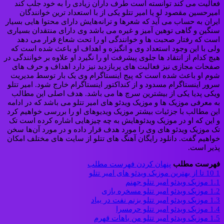
فعالیت می‌ کند توانسته‌ است طرف‌ داران زیادی را به خود جلب کند
امیرحسین مقصود لو یا امیر تتلو یکی از با استعداد ترین خوانندگان
ایران به حساب می‌ آید که شعرها و ترانه‌هایش دارای محتوا هایی بسیار
سنگین و گاهی توهین‌ آمیز و غیره می‌ باشد وی دارای منتقدان بسیاری
است که رفتار صحبت‌ ها و خوانندگی او را تحت شعاع قرار می‌ دهد
ولی با این‌ وجود استعداد وی و انگیزه و اهداف او باعث شده‌ است که
هیچ کدام از انتقاد ها جلوی پیشرفت او را نگیرد او علاوه‌ بر خوانندگی در
صفحات مجازی نیز فعالیت‌ های پربازدید نیز دارد اهداف و حرف‌ های
شوم او باعث شده‌ است که پیج اینستاگرام وی یک‌ بار توسط مدیریت
سرور اینستاگرام مسدود و از کنداکتور اینستاگرام خارج شود. امیر تتلو
ویکی پدیا یکی از بیشترین سرچ ها می باشد. هدف اصلی این مطالب
به معرفی موزیک‌ ها و موزیک ویدئو های امیر تتلو می‌ باشد که در ادامه
این مطالب با جزئیات بیشتر موزیک ویدیوهای او را بررسی خواهیم کرد
و این‌ که او در موزیک ویدئوهایش به چه چیزهایی اشاره کرده‌ است تک‌
تک موزیک ویدئو های وی را مورد هدف قرار داده و در مورد آن‌ها سخن
خواهیم گفت. دانلود رایگان آهنگ های تتلو از سایت های مختلف امکان
پذیر است.
فهرست مطلب
پنهان کردن فهرست مطلب
1
10 تا از بهترین موزیک ویدئو های امیر تتلو
1.1
موزیک ویدئو امیر تتلو جهنم
1.2
موزیک ویدئو امیر تتلو مسخره بازی
1.3
موزیک ویدئو امیر تتلو بزنم نفت در بیاد
1.4
موزیک ویدئو امیر تتلو حرمسرا
1.5
موزیک ویدئو امیر تتلو من باهات قهرم