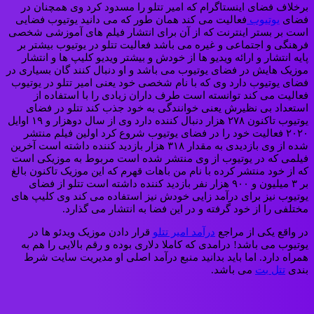
برخلاف فضای اینستاگرام که امیر تتلو را مسدود کرد وی همچنان در
فضای
یوتیوب
فعالیت می‌ کند همان‌ طور که می‌ دانید یوتیوب فضایی
است بر بستر اینترنت که از آن برای انتشار فیلم‌ های آموزشی شخصی
فرهنگی و اجتماعی و غیره می‌ باشد فعالیت تتلو در یوتیوب بیشتر بر
پایه انتشار و ارائه ویدیو ها از خودش و بیشتر ویدیو کلیپ ها و انتشار
موزیک‌ هایش در فضای یوتیوب می‌ باشد و او دنبال کنند گان بسیاری در
فضای یوتیوب دارد وی که با نام شخصی خود یعنی امیر تتلو در یوتیوب
فعالیت می‌ کند توانسته‌ است طرف‌ داران زیادی را با استفاده از
استعداد بی‌ نظیرش یعنی خوانندگی به خود جذب کند تتلو در فضای
یوتیوب تاکنون ۲۷۸ هزار دنبال کننده دارد وی از سال دوهزار و ۱۹ اوایل
۲۰۲۰ فعالیت خود را در فضای یوتیوب شروع کرد اولین فیلم منتشر
شده از وی بازدیدی به مقدار ۳۱۸ هزار بازدید کننده داشته‌ است آخرین
فیلمی که در یوتیوب از وی منتشر شده‌ است مربوط به موزیکی است
که از خود منتشر کرده با نام من باهات قهرم که این موزیک تاکنون بالغ‌
بر ۳ میلیون و ۹۰۰ هزار نفر بازدید کننده داشته‌ است تتلو از فضای
یوتیوب نیز برای درآمد زایی خودش نیز استفاده می‌ کند وی کلیپ‌ های
مختلفی را از خود گرفته و در این فضا به انتشار می‌ گذارد.
در واقع یکی از مراجع
درآمد امیر تتلو
قرار دادن موزیک ویدئو ها در
یوتیوب می باشد! درامدی که کاملا دلاری بوده و رقم بالایی را هم به
همراه دارد. اما باید بدانید منبع درآمد اصلی او مدیریت سایت شرط
بندی
تتل بت
می باشد.