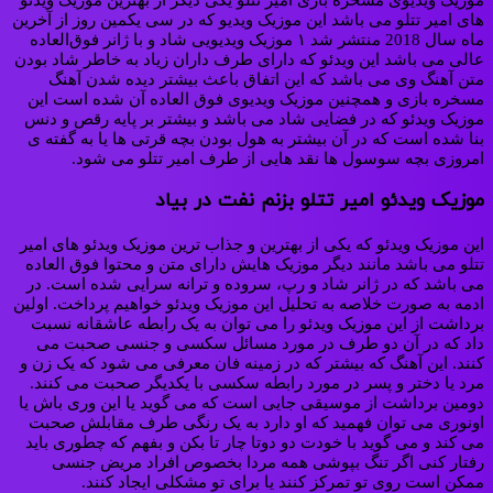
های امیر تتلو می‌ باشد این موزیک ویدیو که در سی یکمین روز از آخرین
ماه سال 2018 منتشر شد ۱ موزیک ویدیویی شاد و با ژانر فوق‌العاده
عالی می‌ باشد این ویدئو که دارای طرف‌ داران زیاد به خاطر شاد بودن
متن آهنگ وی می‌ باشد که این اتفاق باعث بیشتر دیده شدن آهنگ
مسخره‌ بازی و همچنین موزیک ویدیوی فوق‌ العاده آن شده‌ است این
موزیک ویدئو که در فضایی شاد می‌ باشد و بیشتر بر پایه رقص و دنس
بنا شده‌ است که در آن بیشتر به هول بودن بچه قرتی ها یا به گفته‌ ی
امروزی بچه سوسول‌ ها نقد هایی از طرف امیر تتلو می‌ شود.
موزیک ویدئو امیر تتلو بزنم نفت در بیاد
این موزیک ویدئو که یکی از بهترین و جذاب ترین موزیک ویدئو های امیر
تتلو می باشد مانند دیگر موزیک هایش دارای متن و محتوا فوق العاده
می باشد که در ژانر شاد و رپ، سروده و ترانه سرایی شده است. در
ادمه به صورت خلاصه به تحلیل این موزیک ویدئو خواهیم پرداخت. اولین
برداشت از این موزیک ویدئو را می توان به یک رابطه عاشقانه نسبت
داد که در آن دو طرف در مورد مسائل سکسی و جنسی صحبت می
کنند. این آهنگ که بیشتر که در زمینه فان معرفی می شود که یک زن و
مرد یا دختر و پسر در مورد رابطه سکسی با یکدیگر صحبت می کنند.
دومین برداشت از موسیقی جایی است که می گوید یا این وری باش یا
اونوری می توان فهمید که او دارد به یک رنگی طرف مقابلش صحبت
می کند و می گوید با خودت دو دوتا چار تا بکن و بفهم که چطوری باید
رفتار کنی اگر تنگ بپوشی همه مردا بخصوص افراد مریض جنسی
ممکن است روی تو تمرکز کنند یا برای تو مشکلی ایجاد کنند.