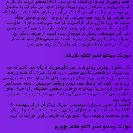
آهنگ و موزیک ویدئو این آهنگ که در سال 1400منتشر گردید یکی از پر
بازدید ترین و پر طرفدار ترین موزیک ویدئو های امیر تتلو گردید محتوی
این موسیقی چنان بیان می کند که در آن دو طرف عاشق قرار دارند که
یک طرف آنها پا روی همه چیز می گذارد و می رود و شخص مقابل
نسبت به این اتفاق بسیار ناراضی و ناراحت می باشد و حرف های غم
انگیز و خاطرات دوران با هم بودن شان را دارد بیان می کند. به همین
دلیل این موسیقی بسیار پر طرفدار شده است از طرفی دیگر این
موزیک ویدئو را می‌توان در زمره معدود موسیقی های تتلو به شمار
آورد که در طی آن فحش و حرف های رکیک زده نمی شود.
موزیک ویدئو امیر تتلو تازیانه
یکی دیگر از بهترین ویدئو های امیر تتلو موزیک تازیانه می باشد که طی
این موزیک دو شخص عاشق حضور دارند که یک طرف گذاشته و رفته
است و اول شخص این داستان در مورد جای خالی او سخن به میان می
آورد و می گوید که او مثل همه نبوده و واقعا دوستش داشته است امیر
تتلو که در این موزیک ویدئو جای خالی شخص معشوقه را با حرف های
رکیک پر می کند ولی مجدد می گوید که کسی حق ندارد پشت سر تو
حرف بزند.
گذشته از تحلیل متن این موسیقی موزیک ویدئو آن در اردیبهشت ماه
1399 منتشر گردید و طرفداران زیادی را به خود جذب کرد و این یک
اتفاق شایسته و مهمی برای تتلو بود که طرفدار او را دو چندان کرد.
موزیک ویدئو امیر تتلو خانم وزیری