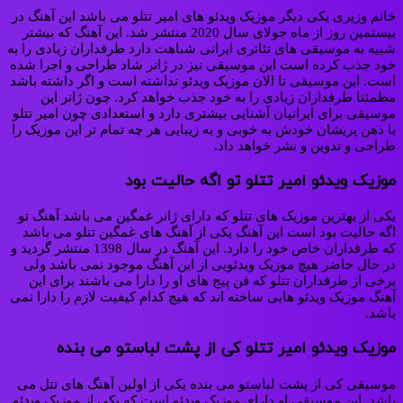
خانم وزیری یکی دیگر موزیک ویدئو های امیر تتلو می باشد این آهنگ در
بیستمین روز از ماه جولای سال 2020 منتشر شد. این آهنگ که بیشتر
شبیه به موسیقی های تئاتری ایرانی شباهت دارد طرفداران زیادی را به
خود جذب کرده است این موسیقی نیز در ژانر شاد طراحی و اجرا شده
است. این موسیقی تا الان موزیک ویدئو نداشته است و اگر داشته باشد
مطمئنا طرفداران زیادی را به خود جذب خواهد کرد. چون ژانر این
موسیقی برای ایرانیان آشنایی بیشتری دارد و استعدادی چون امیر تتلو
با ذهن پریشان خودش به خوبی و به زیبایی هر چه تمام تر این موزیک را
طراحی و تدوین و نشر خواهد داد.
موزیک ویدئو امیر تتلو تو اگه حالیت بود
یکی از بهترین موزیک های تتلو که دارای ژانر غمگین می باشد آهنگ تو
اگه حالیت بود است این آهنگ یکی از آهنگ های غمگین تتلو می باشد
که طرفداران خاص خود را دارد. این آهنگ در سال 1398 منتشر گردید و
در حال حاضر هیچ موزیک ویدئویی از این آهنگ موجود نمی باشد ولی
برخی از طرفداران تتلو که فن پیج های او را دارا می باشند برای این
آهنگ موزیک ویدئو هایی ساخته اند که هیچ کدام کیفیت لازم را دارا نمی
باشد.
موزیک ویدئو امیر تتلو کی از پشت لباستو می بنده
موسیقی کی از پشت لباستو می بنده یکی از اولین آهنگ های تتل می
باشد. این موسیقی او دارای موزیک ویدئو است که یکی از موزیک ویدئو