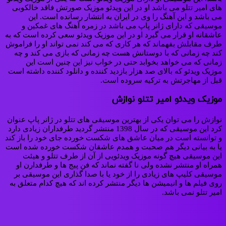
های امیر تتلو می باشد او در این ویدئو موزیک صورتش فاقد خالکوبی
می باشد و این آهنگ را وی در ایران به انتشار رسانده است. این
موسیقی که دارای ژانر پاپ می باشد در زمره آهنگ های غمکین و
عاشقانه او قرار می گیرد او در این موزیک ویدئو سعی کرده است که به
طرف مقابلش بفهماند که هر کاری که می کند نمی تواند او را فراموش
کند چه زمانی که با دوستانش هست چه زمانی که بازی می کند و چه
زمانی که می خواهد بخوابد حتی در خواب نیز این چنین است این
موزیک ویدئو که بالای صد هزار بازدید کننده و دانلود کننده داشته است
قبل از مهاجرتش به ترکیه سروده است.
موزیک ویدئو امیر تتلو نوازش
نوازش را می توان یکی از بهترین موسیقی های تتلو در ژانر پاپ عنوان
کرد این موسیقی که در سال 1398 منتشر گردید طرفداران زیادی دارد
و توانسته است در میان عاشق های شکست خورده جای خود را باز کند
یا به بیانی دیگر هم صحبت و همدم عاشقان شکست خورده شده است
این موسیقی هیچ گونه موزیک ویدئویی از آن از طرف تتلو و هیئت
همراه او منتشر نشده ولی نا گفته نماند که فن پیج ها و طرفدارن او
موسیقی کلیپ های زیادی را از خود یا با صدا گذاری این موسیقی بر
روی فیلم ها و انیمیشن ها دیگر منتشر کرده اند که هیچ کدام متعلق به
امیر تتلو نمی باشد.