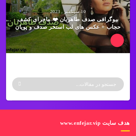
10 سپتامبر , 2023
بیوگرافی صدف طاهریان ❤️ ماجرای کشف
حجاب + عکس های لب استخر صدف و پویان
هدف سایت www.enfejar.vip