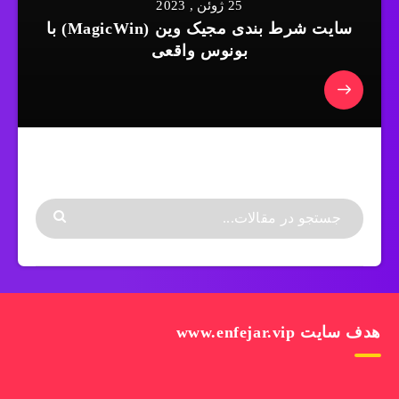
25 ژوئن , 2023
سایت شرط بندی مجیک وین (MagicWin) با
بونوس واقعی
هدف سایت www.enfejar.vip