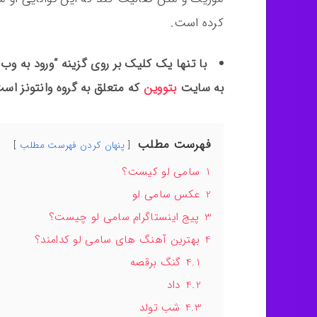
کرده است.
با تنها یک کلیک بر روی گزینه “ورود به و
به سایت
بتووین
که متعلق به گروه وانتونز ا
فهرست مطلب
پنهان کردن فهرست مطلب
1
سامی لو کیست؟
2
عکس سامی لو
3
پیج اینستاگرام سامی لو چیست؟
4
بهترین آهنگ های سامی لو کدامند؟
4.1
گنگ برقصه
4.2
داد
4.3
شب تولد