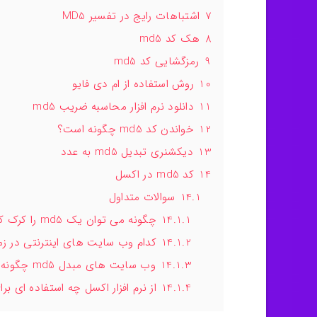
7
اشتباهات رایج در تفسیر MD5
8
هک کد md5
9
رمزگشایی کد md5
10
روش استفاده از ام دی فایو
11
دانلود نرم افزار محاسبه ضریب md5
12
خواندن کد md5 چگونه است؟
13
دیکشنری تبدیل md5 به عدد
14
کد md5 در اکسل
14.1
سوالات متداول
14.1.1
چگونه می توان یک md5 را کرک کرد؟
14.1.2
کدام وب سایت های اینترنتی در زمینه تبدیل md5
14.1.3
وب سایت های مبدل md5 چگونه عمل می کنند؟
14.1.4
از نرم افزار اکسل چه استفاده ای برای کد md5 می ت