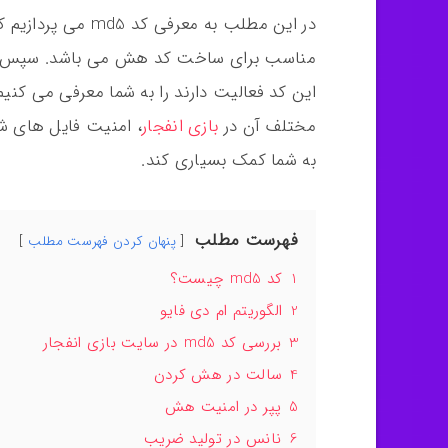
در این مطلب به معرف
این کد فعالیت دارند را به شما معرفی می کنیم
مختلف آن در
بازی انفجار
، امنیت فایل های ش
به شما کمک بسیاری کند.
فهرست مطلب
پنهان کردن فهرست مطلب
1
کد md5 چیست؟
2
الگوریتم ام دی فایو
3
بررسی کد md5 در سایت بازی انفجار
4
سالت در هش کردن
5
پپر در امنیت هش
6
نانس در تولید ضریب