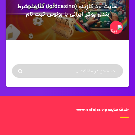
سایت لرد کازینو (lordcasino) سایت شرط
بندی پوکر ایرانی با بونوس ثبت نام
هدف سایت www.enfejar.vip