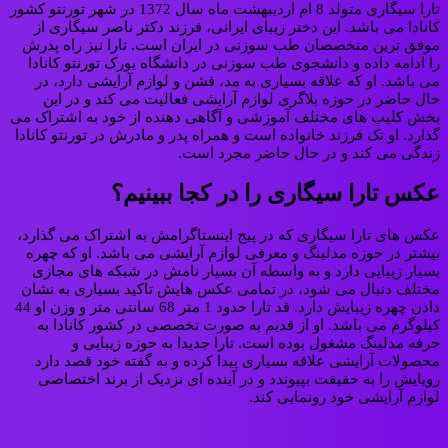
تارا سیگاری متولد 8 ام اردیبهشت ماه سال 1372 در شهر تورنتو کشور
کانادا می باشد. این دختر زیبای ایرانی، فرزند دکتر ناصر سیگاری از
موفق ترین متخصصان طب سوزنی در ایران است. تارا نیز راه پدرش
را ادامه داده و دانشجوی طب سوزنی در دانشگاه یورک تورنتو کانادا
می باشد. او که علاقه بسیاری به مد، فشن و لوازم آرایشی دارد، در
حال حاضر در حوزه بلاگری لوازم آرایشی فعالیت می کند و در این
بخش کلیپ های مختلف آموزشی و آگاهی دهنده از خود به اشتراک می
گذارد. او تک فرزند خانواده است و همراه پدر و مادرش در تورنتو کانادا
زندگی می کند و در حال حاضر مجرد است.
عکس تارا سیگاری را در کجا ببینیم؟
عکس های تارا سیگاری که در پیج اینستاگرامش به اشتراک می گذارد،
بیشتر در حوزه مدلینگ و معرفی لوازم آرایشی می باشد. او که چهره
بسیار زیبایی دارد و به واسطه آن بسیار نامش در شبکه های مجازی
مختلف دنبال می شود، در تمامی عکس هایش تاکید بسیاری به نشان
دادن چهره زیبایش دارد. قد تارا حدود 1 متر 68 سانتی متر و وزن او 44
کیلوگرم می باشد. او از قدیم به صورت تخصصی در کشور کانادا به
حرفه مدلینگ مشغول بوده است. تارا جدیدا به حوزه زیبایی و
محصولات آرایشی علاقه بسیاری پیدا کرده و به گفته خود قصد دارد
رویایش را به حقیقت بپیوندد و در آینده ای نزدیک از برند اختصاصی
لوازم آرایشی خود رونمایی کند.