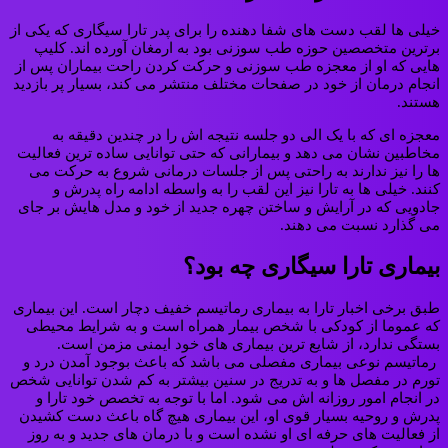
خیلی ها لقب دست های شفا دهنده را برای پدر تارا سیگاری که یکی از
برترین متخصصین حوزه طب سوزنی بود به ارمغان آورده اند. کلیپ
هایی که او از معجزه طب سوزنی و حرکت کردن راحت بیماران پس از
انجام درمان از خود در صفحات مختلف منتشر می کند، بسیار پر بازدید
هستند.
معجزه ای که با یک الی دو جلسه نتیجه اش را در چندین دقیقه به
مخاطبین نشان می دهد و بیمارانی که حتی توانایی ساده ترین فعالیت
ها را نیز ندارند به راحتی پس از جلسات درمانی شروع به حرکت می
کنند. خیلی ها به تارا نیز این لقب را به واسطه ادامه راه پدرش و
جادویی که در آرایش و ساختن چهره جدید از خود و مدل هایش بر جای
می گذارد نسبت می دهند.
بیماری تارا سیگاری چه بود؟
طبق برخی اخبار تارا به بیماری رماتیسم خفیف دچار است. این بیماری
که عموما از کودکی با شخص بیمار همراه است و به شرایط محیطی
بستگی ندارد، از شایع ترین بیماری های خود ایمنی مزمن است.
رماتیسم نوعی بیماری مفصلی می باشد که باعث بوجود آمدن درد و
تورم در مفصل ها و به تدریج در سنین بیشتر به کم شدن توانایی شخص
در انجام امور روزانه اش می شود. اما با توجه به تخصص خود تارا و
پدرش و روحیه بسیار قوی او، این بیماری هیچ گاه باعث دست کشیدن
از فعالیت های حرفه ای او نشده است و با درمان های جدید و به روز