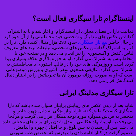
اینستاگرام تارا سیگاری فعال است؟
فعالیت تارا در فضای مجازی از اینستاگرام او آغاز شد و با به اشتراک
گذاشتن عکس های مدلینگ و شخصی خود مخاطبینی را از آن خود کرد.
در حال حاضر
پیج تارا سیگاری
حدود 290 هزار دنبال کننده دارد. تارا در
کنار به اشتراک گذاشتن عکس های شخصی، تبلیغات برند های معروف
لباس، کفش و اکسسوری را نیز انجام می دهد و در صفحه خود با
مخاطبینش به اشتراک می گذارد. او به حوزه بلاگری علاقه بسیاری پیدا
کرده است و روزمرگی های خود را در قالب استوری با مخاطبینش به
اشتراک می گذارد. علایقی همچون سفر، آشپزی و ورزش موضوعاتی
است که او به صورت روزانه درمورد آن ها تجربیاتش را در اختیار دنبال
کنندگانش قرار می دهد.
تارا سیگاری مدلینگ ایرانی
شاید بعد از دیدن عکس های زیبایش برایتان سوال شده باشد که تارا
سیگاری کیست؟ طبق گفته تارا، او از بچگی به دلیل چهره خاص و
منحصر به فردش همواره مورد توجه همگان قرار می گرفت و هرکجا
می رفت به او پیشنهاد عکاسی و مدل شدن برای برند های مختلف داده
می شد. پس از رسیدن به سن بلوغ، و جا افتادن چهره و اندامش،
تصمیم گرفت در کنار ادامه دادن راه پدرش که تخصص طب سوزنی