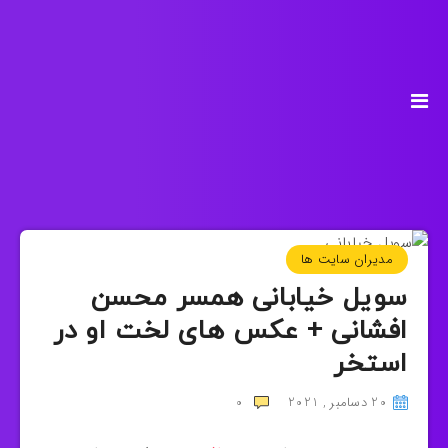
مدیران سایت ها
سویل خیابانی همسر محسن
افشانی + عکس های لخت او در
استخر
20 دسامبر , 2021
0