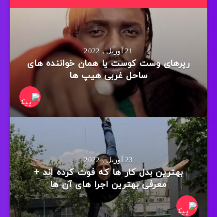
21 آوریل , 2022
رپرهای وست کوست یا همان خواننده های
ساحل غربی هیپ ها
23 آوریل , 2022
بهترین بدل کار ها که فوت کرده اند +
معرفی بهترین اجرا های آن ها