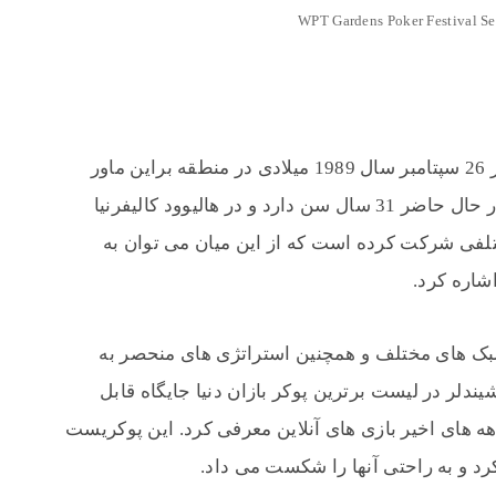
WPT Gardens Poker Festival S
Jake Schindler قهرمان آمریکایی است که در 26 سپتامبر سال 1989 میلادی در منطقه براین ماور
(Bryn Mawr) ایالت پنسیلوانیا متولد شد. او در حال حاضر 31 سال سن دارد و در هالیوود کالیفرنیا
تلفی شرکت کرده است که از این میان می توان به
شاره کرد.
سبک های مختلف و همچنین استراتژی های منحصر به
لر در لیست برترین پوکر بازان دنیا جایگاه قابل
دهه های اخیر بازی های آنلاین معرفی کرد. این پوکریست
د و به راحتی آنها را شکست می داد.