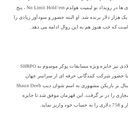
2011 میلادی رقم خورد. او در این سری از بازی ها در رویداد نو لیمیت هولدم No Limit Hold’em ، پنج
 لیمیت هولدم یک هزار دلار برنده شد. او البته حضور و سودآور زیادی را
ست که خب هنوز هم به این روال ادامه می دهد.
Jake Schindler در ماه آگوست سال 2018 میلادی نیز جایزه ویژه مسابقات پوکر موسوم به SHRPO
ی ها که با حضور شرکت کنندگانی حرفه ای از سراسر جهان
برگزار می شد، این پوکریست قهار در بازی فینال بر بازیکن مشهوری به اسم شوان دیب Shaun Deeb
جازی را در بر گرفت. این قهرمان موفق شد تا جایزه