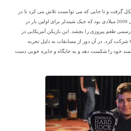
 گرفت و تا جایی که می توانست تلاش می کرد تا در
هر بازی حتی دوستانه پیروز شود. بالاخره سال 2009 میلادی بود که جیک شیندلر برای اولین بار در
 رسمی طعم پیروزی را بچشد. این بازیکن آمریکایی در
جام PokerStars با نام مستعار CaLLitARUSH شرکت کرد. در آن دور از مسابقات به دلیل تجربه
مند خود را شکست دهد و به جایگاه و جایزه خوبی دست