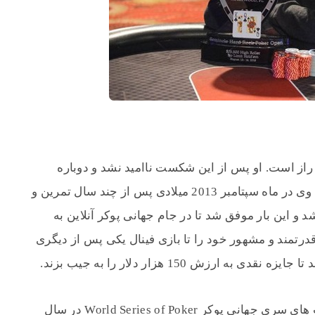
 راز است. او پس از این شکست ناامید نشد و دوباره
تصمیم گرفت تا در این رقابت ها ثبت نام کند. وی در ماه سپتامبر 2013 میلادی پس از چند سال تمرین و
 و این بار موفق شد تا در جام جهانی پوکر آنلاین به
رتمند و مشهور خود را تا بازی فینال یکی پس از دیگری
زش 150 هزار دلار را به جیب بزند.
اولین موفقیت پوکر Jake Schindler در رقابت های سری جهانی پوکر World Series of Poker در سال