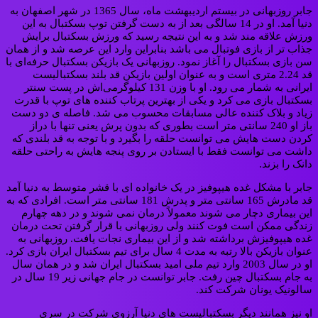
جابر روزبهانی در بیستم اردیبهشت ماه، سال 1365 در شهر اصفهان به
دنیا آمد. او در 14 سالگی بعد از به دست گرفتن توپ بسکتبال به این
ورزش علاقه مند شد و به این نتیجه رسید که ورزش بسکتبال برایش
جذاب تر از بازی فوتبال می باشد بنابراین وارد این عرصه شد و از همان
سن بازی بسکتبال را آغاز نمود. روزبهانی یک بازیکن بسکتبال حرفه‌ای با
قد 2.24 متری است و به عنوان اولین بازیکن قد بلند بسکتبالیست
ایرانی به شمار می رود. او با وزن 131 کیلوگرمی‌اش در پست سنتر
بسکتبال بازی می کرد و یکی از بهترین پرتاب کننده های توپ با قدرت
زیاد و بلاک کننده عالی مسابقات محسوب می شد. فاصله ی دو دست
باز او 240 سانتی متر است بطوری که بدون پرش یعنی تنها با دراز
کردن دست هایش می توانست حلقه را بگیرد و با توجه به قد بلندی که
داشت می توانست فقط با ایستادن بر روی پنجه هایش به راحتی حلقه
دانک را بزند.
جابر با مشکل غده هیپوفیز در یک خانواده ای با قشر متوسط به دنیا آمد
قد مادرش 165 سانتی متر و پدرش 181 سانتی متر است. افرادی که به
این بیماری دچار می شوند معمولاً درمان نمی شوند و در دهه چهارم
زندگی ممکن است فوت کنند ولی روزبهانی با قرار گرفتن تحت درمان
غده هیپوفیزش برداشته شد و از این بیماری نجات یافت. روزبهانی به
عنوان بازیکن بالا رتبه به مدت 4 سال برای تیم بسکتبال ایران بازی کرد.
او در سال 2003 وارد تیم ملی امید بسکتبال ایران شد و در همان سال
به جام بسکتبال چین رفت. جابر توانست در جام جهانی زیر 19 سال در
سالونیک یونان شرکت کند.
او نیز همانند دیگر بسکتبالیست های دنیا آرزوی شرکت در سری