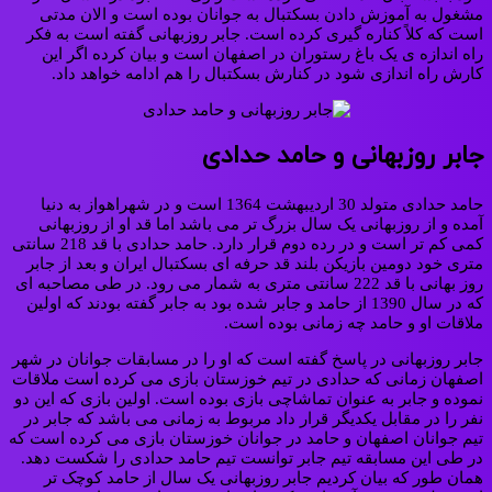
مشغول به آموزش دادن بسکتبال به جوانان بوده است و الان مدتی
است که کلاً کناره گیری کرده است. جابر روزبهانی گفته است به فکر
راه اندازه ی یک باغ رستوران در اصفهان است و بیان کرده اگر این
کارش راه اندازی شود در کنارش بسکتبال را هم ادامه خواهد داد.
جابر روزبهانی و حامد حدادی
حامد حدادی متولد 30 اردیبهشت 1364 است و در شهراهواز به دنیا
آمده و از روزبهانی یک سال بزرگ‌ تر می باشد اما قد او از روزبهانی
کمی کم تر است و در رده دوم قرار دارد. حامد حدادی با قد 218 سانتی
متری خود دومین بازیکن بلند قد حرفه ای بسکتبال ایران و بعد از جابر
روز بهانی با قد 222 سانتی متری به شمار می رود. در طی مصاحبه ای
که در سال 1390 از حامد و جابر شده بود به جابر گفته بودند که اولین
ملاقات او و حامد چه زمانی بوده است.
جابر روزبهانی در پاسخ گفته است که او را در مسابقات جوانان در شهر
اصفهان زمانی که حدادی در تیم خوزستان بازی می کرده است ملاقات
نموده و جابر به عنوان تماشاچی بازی بوده است. اولین بازی که این دو
نفر را در مقابل یکدیگر قرار داد مربوط به زمانی می باشد که جابر در
تیم جوانان اصفهان و حامد در جوانان خوزستان بازی می کرده است که
در طی این مسابقه تیم جابر توانست تیم حامد حدادی را شکست دهد.
همان طور که بیان کردیم جابر روزبهانی یک سال از حامد کوچک تر