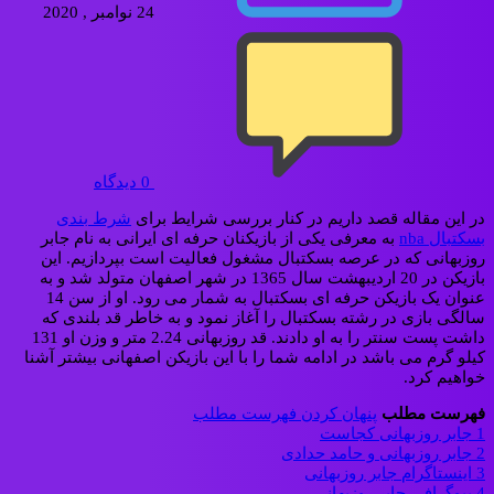
24 نوامبر , 2020
0
دیدگاه
در این مقاله قصد داریم در کنار بررسی شرایط برای
شرط بندی
بسکتبال nba
به معرفی یکی از بازیکنان حرفه ای ایرانی به نام جابر
روزبهانی که در عرصه بسکتبال مشغول فعالیت است بپردازیم. این
بازیکن در 20 اردیبهشت سال 1365 در شهر اصفهان متولد شد و به
عنوان یک بازیکن حرفه ای بسکتبال به شمار می رود. او از سن 14
سالگی بازی در رشته بسکتبال را آغاز نمود و به خاطر قد بلندی که
داشت پست سنتر را به او دادند. قد روزبهانی 2.24 متر و وزن او 131
کیلو گرم می باشد در ادامه شما را با این بازیکن اصفهانی بیشتر آشنا
خواهیم کرد.
فهرست مطلب
پنهان کردن فهرست مطلب
1
جابر روزبهانی کجاست
2
جابر روزبهانی و حامد حدادی
3
اینستاگرام جابر روزبهانی
4
بیوگرافی جابر روزبهانی