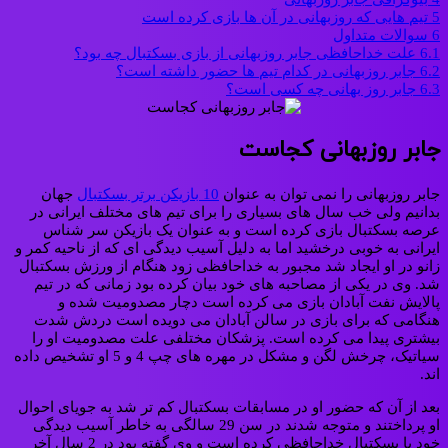
5
تیم هایی که روزبهانی در آن ها بازی کرده است
6
سوالات متداول
6.1
علت خداحافظی جابر روزبهانی از بازی بسکتبال چه بود؟
6.2
جابر روزبهانی در کدام تیم ها حضور داشته است؟
6.3
جابر روز بهانی چه کسی است؟
جابر روزبهانی کجاست
جابر روزبهانی را نمی توان به عنوان
10 بازیکن برتر بسکتبال
جهان
بدانیم ولی خب سال های بسیاری را برای تیم های مختلف ایرانی در
عرصه بسکتبال بازی کرده است و به عنوان یک بازیکن سر شناس
ایرانی به خوبی درخشید اما به دلیل آسیب دیدگی ای که از ناحیه کمر و
زانو در او ایجاد شد مجبور به خداحافظی زود هنگام از ورزش بسکتبال
شد. وی در یکی از مصاحبه های خود بیان کرده بود زمانی که در تیم
پالایش نفت آبادان بازی می کرده است دچار مصدومیت شده و
هنگامی که برای بازی در سالن آبادان می دویده است دردش شدت
بیشتری پیدا می کرده است. پزشکان مختلفی علت مصدومیت او را
سیاتیک، چرخش لگن و مشکل در مهره های چپ 4 و 5 او تشخیص داده
اند.
بعد از آن که حضور او در مسابقات بسکتبال کم تر شد به جویای احوال
او پرداختند و متوجه شدند در سن 29 سالگی به خاطر آسیب دیدگی
خود با بسکتبال خداحافظی کرده است و وی گفته بود در 2 سال آخر