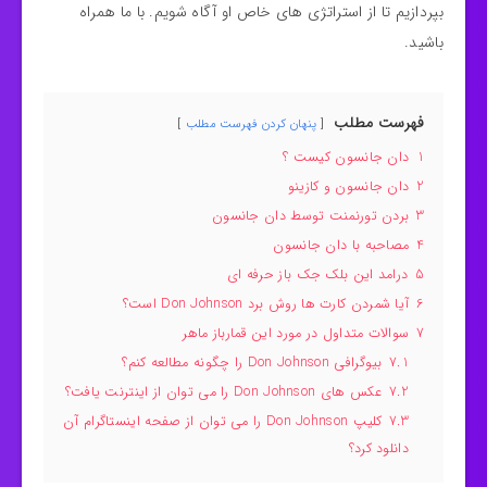
بپردازیم تا از استراتژی های خاص او آگاه شویم. با ما همراه
باشید.
فهرست مطلب
پنهان کردن فهرست مطلب
1
دان جانسون کیست ؟
2
دان جانسون و کازینو
3
بردن تورنمنت توسط دان جانسون
4
مصاحبه با دان جانسون
5
درامد این بلک جک باز حرفه ای
6
آیا شمردن کارت ها روش برد Don Johnson است؟
7
سوالات متداول در مورد این قمارباز ماهر
7.1
بیوگرافی Don Johnson را چگونه مطالعه کنم؟
7.2
عکس های Don Johnson را می توان از اینترنت یافت؟
7.3
کلیپ Don Johnson را می توان از صفحه اینستاگرام آن
دانلود کرد؟