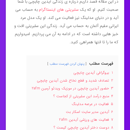
در این مقاله قصد داریم درباره ی زندگی آیدین چایچی با شما
صحبت کنیم. او که یک
سلبریتی های اینستاگرام
به حساب می
آید و در دنیای مدلینگ نیز فعالیت می کند. او یک مدل مرد
ایرانی مقیم آلمان به حساب می آید. زندگی این سلبریتی افت و
خیز هایی داشته است که در ادامه به آن می پردازیم. امیدواریم
که ما را تا انتها همراهی کنید.
فهرست مطلب
پنهان کردن فهرست مطلب
1
بیوگرافی آیدین چایچی
2
تصادف شدید و قطع نخاع شدن آیدین چایچی
3
حضور آیدین چایچی در موزیک ویدئو آرمین 2afm
4
منبع درآمد این سلبریتی از کجاست ؟
5
فعالیت در عرصه مدلینگ
6
آیدین مدیر سایت اسکار بت
7
فعالیت های ورزشی آیدین 2afm
8
دوست دختر آیدین چایچی کیست ؟