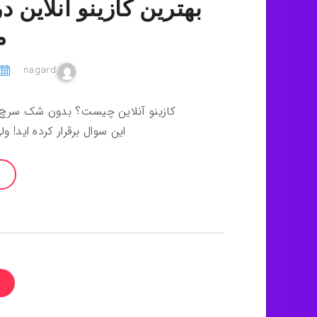
بهترین کازینو آنلاین د
م
nagard
کازینو آنلاین چیست؟ بدون شک سرچ ه
این سوال برقرار کرده اید! 