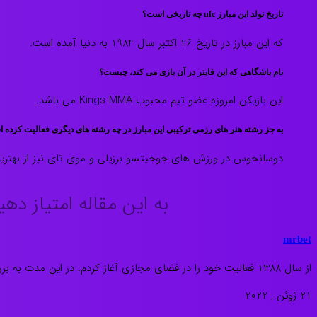
تاریخ تولد این مبارز ufc چه تاریخی است؟
که این مبارز در تاریخ 26 اکتبر سال 1984 به دنیا آمده است.
نام باشگاهی که این فایتر در آن بازی می کند، چیست؟
این بازیکن امروزه عضو تیم محبوب Kings MMA می باشد.
به جز رشته هنر های رزمی ترکیبی این مبارز در چه رشته های دیگری فعالیت کرده 
دوسانجوس در ورزش های جوجیتسو برزیلی و موی تای نیز از بهتری
به این مقاله امتیاز دهی
mrbet
از سال 1388 فعالیت خود را در فضای مجازی آغاز کردم. در این مدت به بررسی سایت های فعال در عرصه بازی های کازینویی و شرط بندی می پردازم.
21 ژوئن , 2022