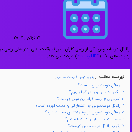
22 ژوئن , 2022
رقابت های ufc (
UFC چیست
) شرکت می کند.
فهرست مطلب
پنهان کردن فهرست مطلب
1
رافائل دوسانجوس کیست؟
2
عکس های را او را در کجا ببینیم؟
3
آدرس پیج اینستاگرام این مبارز چیست؟
4
رافائل دوسانجوس چه افتخاراتی به دست آورده است؟
5
رافائل دوسانجوس در چه رشته ای فعالیت دارد؟
6
مسابقات این مبارز را در کجا ببینیم؟
7
رقیب رافائل دوسانجوس کیست؟