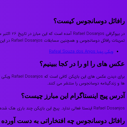
رافائل دوسانجوس کیست؟
تمرینات رافائل دوسانجوس و همچنین مسابقات Rafael Dosanjos در این باشگاه انجام می شوند.
ویکی پدیا Rafeal Souza dos Anjos
عکس های را او را در کجا ببینیم؟
برای دیدن
ها و زندگینامه دوسانجوس را منتشر می کنند.
آدرس پیج اینستاگرام این مبارز چیست؟
Rafael Dosanjos اینستا فعالی ندارد. پیج این بازیکن چند باری هک شده است و از اینستاگرام خارج شده است. امروزه صفحات هواداری زیادی به دست طرفداران این ورزشکار برای او ساخته شده است.
رافائل دوسانجوس چه افتخاراتی به دست آورده