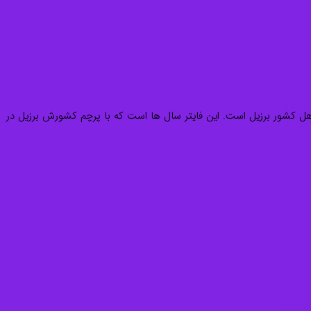
ان معروف رقابت های هنر های رزمی ترکیبی در دنیا است. نام این بازیکن Rafeal Souza dos Anjos می باشد و اهل کشور برزیل است. این فایتر سال ها است که با پرچم کشورش برزیل در