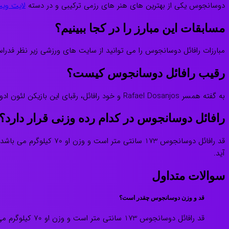
دوسانجوس یکی از بهترین های هنر های رزمی ترکیبی و در دسته
لایت ویت c
مسابقات این مبارز را در کجا ببینیم؟
مبارزات رافائل دوسانجوس را می توانید از سایت های ورزشی زیر نظر فدراسیون ufc دنبال کنید. باشگاه Kings MMA نیز تمامی مسابقات این مبارز هنر های رزمی ترکیبی را م
رقیب رافائل دوسانجوس کیست؟
به گفته همسر Rafael Dosanjos و خود رافائل، رقبای این بازیکن لئون ادواردز، مایکل چیئسا و کامارو عثمان می باشند. رقابت های میان این فایتر ها از دیدنی ترین و حرفه ای ترین رقابت های ufc به شمار می روند.
رافائل دوسانجوس در کدام رده وزنی قرار دارد؟
قد رافائل دوسانجوس 173 سانتی متر است و وزن او 70 کیلوگرم می باشد. این بازیکن از میان
آید.
سوالات متداول
قد و وزن دوسانجوس چقدر است؟
قد رافائل دوسانجوس 173 سانتی متر است و وزن او 70 کیلوگرم می باشد.