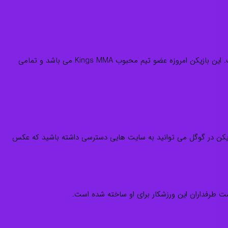
در بیوگرافی Rafael Dosanjos آمده است که این مبارز در تاریخ 26 اکتبر سال 1984 به دنیا آمده است. شهر محل تولد این مبارز حرفه ای نیتروی است. این بازیکن امروزه عضو تیم محبوب Kings MMA می باشد و تمامی
 جستجو کردن نام کامل این بازیکن در گوگل می توانید به سایت هایی دسترسی داشته باشید که عکس