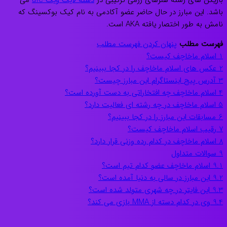
بازیکن های رشته هنرهای رزمی ترکیبی در
دسته لایت ویت ufc
می
باشد. این مبارز در حال حاضر عضو آکادمی به نام کیک بوکسینگ که
نامش به طور اختصار یافته AKA است.
فهرست مطلب
پنهان کردن فهرست مطلب
1
اسلام ماخاچف کیست؟
2
عکس های اسلام ماخاچف را در کجا ببینیم؟
3
آدرس پیج اینستاگرام این مبارز چیست؟
4
اسلام ماخاچف چه افتخاراتی به دست آورده است؟
5
اسلام ماخاچف در چه رشته ای فعالیت دارد؟
6
مسابقات این مبارز را در کجا ببینیم؟
7
رقیب اسلام ماخاچف کیست؟
8
اسلام ماخاچف در کدام رده وزنی قرار دارد؟
9
سوالات متداول
9.1
اسلام ماخاچف عضو کدام تیم است؟
9.2
این مبارز در سالی به دنیا آمده است؟
9.3
این فایتر در چه شهری متولد شده است؟
9.4
وی در کدام دسته از MMA بازی می کند؟