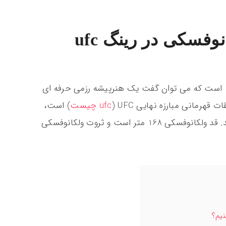
وفسکی در رینگ ufc
الکساندر ولکانوفسکی متولد 29 سپتامبر 1988 است که می توان گفت یک هنرپیشه رزمی حرفه ای
قهرمانی مبارزه نهایی UFC (
ufc چیست
) است،
جایی که او قهرمان فعلی پر وزن UFC می باشد. قد ولکانوفسکی 168 متر است و ثروت ولکانوفسکی
یم؟