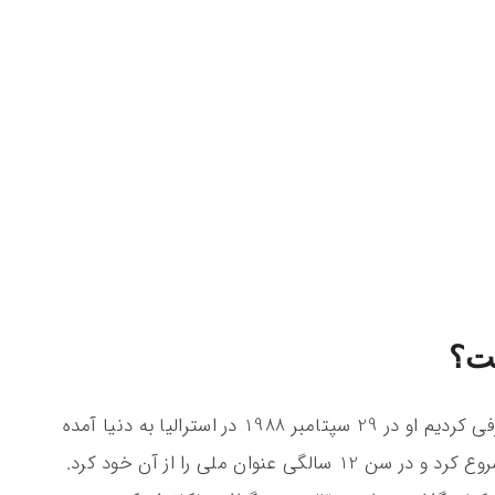
ت؟
الکساندر ولکانوفسکی ویکی پدیا را به شما معرفی کردیم او در 29 سپتامبر 1988 در استرالیا به دنیا آمده
است. الکس در سنین پایین تمرین کشتی را شروع کرد و در سن 12 سالگی عنوان ملی را از آن خود کرد.