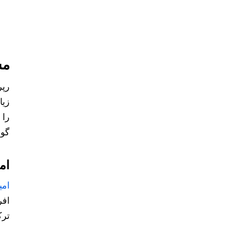
مش
رپر
زیا
را 
گون
امی
امی
افر
ترک