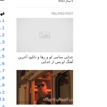
5 سال AGO
فه
RELATED POST
1
م
1.1
1.2
1.3
1.4
1.5
جدایی سامی لو و رها و دانلود آخرین
آهنگ او پس از جدایی
1.6
1.7
1.8
1.9
2
د
3
ا
4
ه