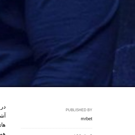
در 
PUBLISHED BY
آشن
mrbet
های
همر