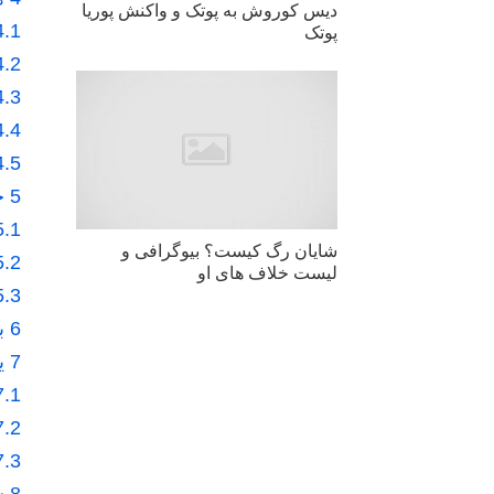
دیس کوروش به پوتک و واکنش پوریا
4.1
پوتک
4.2
4.3
4.4
4.5
5
ح
5.1
شایان رگ کیست؟ بیوگرافی و
5.2
لیست خلاف های او
5.3
6
ب
7
ی
7.1
7.2
7.3