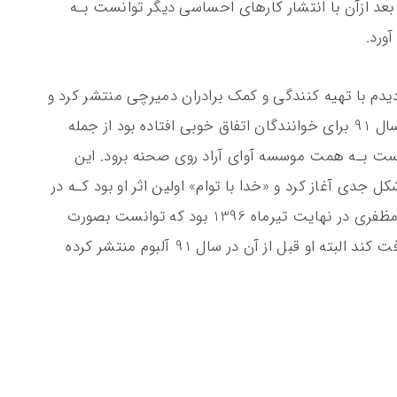
رسال 1387 بیرون داد اما بعد ازآن با انتشار کارهای احساسی دیگر توانست بـه
ورد.
دیدم با تهیه کنندگی و کمک برادران دمیرچی منتشر کرد و
اکنون به دنبال مجوز دومین آلبوم خود است. سال 91 برای خوانندگان اتفاق خوبی افتاده بود از جمله
ت بـه همت موسسه آوای آراد روی صحنه برود. این
ار آثارش را بـه شکل جدی آغاز کرد و «خدا با توام» اولین اثر او بود کـه در
سطح گسترده‌ ای در فضای مجازی پخش شد. مظفری در نهایت تیرماه 1396 بود که توانست بصورت
رسمی مجوز فعالیت خود را از وزارت ارشاد دریافت کند البته او قبل از آن در سال 91 آلبوم منتشر کرده