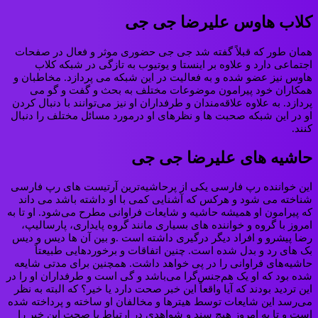
کلاب هاوس علیرضا جی جی
همان طور که قبلاً گفته شد جی جی حضوری موثر و فعال در صفحات
اجتماعی دارد و علاوه بر اینستا و یوتیوب به تازگی در شبکه کلاب
هاوس نیز عضو شده و به فعالیت در این شبکه می پردازد. مخاطبان و
همکاران خود پیرامون موضوعات مختلف به بحث و گفت و گو می
پردازد. به علاوه علاقه‌مندان و طرفداران او نیز می‌توانند با دنبال کردن
او در این شبکه صحبت ها و نظرهای او درمورد مسائل مختلف را دنبال
کنند.
حاشیه های علیرضا جی جی
این خواننده رپ فارسی یکی از پرحاشیه‌ترین آرتیست های رپ فارسی
شناخته می شود و هرکس که آشنایی کمی با او داشته باشد می داند
که پیرامون او همیشه حاشیه و شایعات فراوانی مطرح می‌شود. او تا به
امروز با گروه و خواننده های بسیاری مانند گروه پایداری، پارسالیپ،
رضا پیشرو و افراد دیگر درگیری داشته است .و بین آن ها دیس و دیس
بک های رد و بدل شده است. چنین اتفاقات و برخوردهایی طبیعتاً
حاشیه‌های فراوانی را در پی خواهد داشت‌. همچنین برای مدتی شایعه
شده بود که او یک هم‌جنس‌گرا می‌باشد و گی است و طرفداران او را در
این تردید بودند که آیا واقعاً این خبر صحت دارد یا خیر؟ که البته به نظر
می‌رسد این شایعات توسط هیترها و مخالفان او ساخته و پرداخته شده
است و تا به امروز هیچ سند و شواهدی در ارتباط با صحت این خبر را