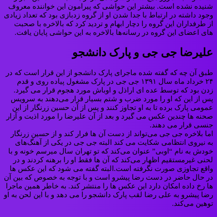
شنیده نشده است. بیشتر این حواشی که پیرامون این خواننده معروف
وجود داشته در ارتباط با جدا شدن او از گروه زدبازی بود که تعداد زیادی
از طرفداران این گروه را دچار ابهام و تردید کرد که بالاخره با صحبت
های اعضای این گروه در رسانه‌ها بالاخره به این حواشی پایان یافت.
علیرضا جی جی و پارک دانشجو
طبق آن چه که گفته شده ماجرای پارک دانشجو از این قرار است که در
۲۴ خرداد ماه سال ۱۳۹۱ جی جی در پارک مشغول پیاده روی و قدم
زدن بود که توسط عده ای اراذل و اوباش مورد هجوم قرار می گیرد.
پس از این که او را مورد ضرب و شتم بسیار قرار می‌دهند به سرویس
عمومی پارک برده تا به او تجاوز کنند و پس از آن حسین زرنگار از این
صحنه ها چندین عکس می گیرد و بعد از آن علیرضا را مورد اذیت و آزار
جنسی قرار می دهند.
اما بلاخره جی جی می‌تواند از دست آن ها فرار کند و از حسین زرنگار
به نیروی انتظامی شکایت می کند البته جی جی در یکی از آهنگ‌های
خودش به نام “اوبی” عنوان می‌کند که تو تهران سال میرسم خونه و با
لحنی غیرمستقیم اظهار می‌کند که آن ها فقط او را برهنه کردند و در
واقع تجاوزی صورت نگرفته است.البته گفته می شود که این عکس ها
در حال حاضر در دست رضا پیشرو است و با توجه به خصوص که بین آن
ها رخ داده امکان دارد این عکس ها را منتشر کند. به خاطر همین ماجرا
رضا پیشرو به علی رضا لقب پارک دانشجو را می دهد و با این لحن به او
توهین می‌کند.