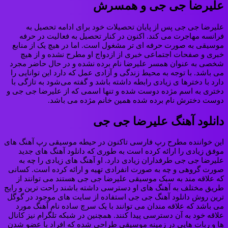
علیرضا جی جی و همسرش
علیرضا جی جی پس از پایان تحصیلات خود برای ادامه تحصیل به
فرانسه مهاجرت می کند. اکنون در کنار تحصیل به فعالیت در حرفه
موسیقی به صورت حرفه ای تر مشغول است. اما در هیچ یک از منابع
خبری و صفحات اجتماعی خبری از ازدواج او مطرح نشده و از هیچ
شخصی به عنوان همسر علیرضا نام برده نشده و در حال حاضر مجرد
می باشد. با توجه به محیط زندگی و آزادی عمل که دارد این توانایی را
دارد با دخترها ی زیادی رابطه داشته باشد و گفته می‌شود به تازگی با
دختری به اسم مژده دوست شده و تنها اسمی که از علیرضا جی جی و
دوست دخترش نام برده شده همین خانم مژده می باشد.
دانلود آهنگ علیرضا جی جی
این خواننده مطرح رپ فارسی تاکنون در حیطه موسیقی رپ آهنگ های
موفق زیادی را ارائه کرده است به طوری که دانلود آهنگ های جدید
علیرضا جی جی طرفداران زیادی دارد. او آهنگ های زیادی را چه به
صورت گروهی و چه به صورت انفرادی تهیه و ارائه کرده است. کسانی
که علاقه مند به سبک موسیقی علیرضا جی جی هستند می ‌توانند از
طریق مختلف به آهنگ های او دسترسی داشته باشند راحت ترین و رایج
ترین روش دانلود آهنگ جی جی استفاده از سایت های موجود در گوگل
می باشد که علاقه مندان می توانند با یک سرچ ساده نام آهنگ مورد
علاقه خود به آن دسترسی پیدا کنند. همچنین در شبکه تلگرام نیز کانال
ها و ربات هایی در زمینه موسیقی طراحی شده که افراد با عضو شدن