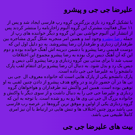
علیرضا جی جی و پیشرو
با تشکیل گروه زد بازی بزرگترین گروه رپ فارسی ایجاد شد و پس از
۱۱ سال فعالیت مشترک این گروه آلبوم زاخارنامه را منتشر کردند پس
از انتشار این آلبوم حواشی بین این گروه و دیگر خواننده های رپ از
جمله
رضا پیشرو
وجود آمد و همین امر منجربه شکل گیری مشاجره بین
طرفداران زدبازی و طرفداران رضا پیشروشد. به دو دلیل اول این که
دوست قدیمی رضا پیشرو با دشمن دیرینه اش آهنگ خوانده بوده و دوم
این که آن آهنگ دیس ترک بوده به رضا پیشرو مجموع این اختلافات
سبب شد تا برای مدتی بین گروه زدبازی و رضا پیشرو کلی دیس و
دیس بک رد و بدل شود. به دنبال آن رضا پیشرو برای انتقام لقب پارک
دانشجو را به علیرضا جی جی داده است.
پارک دانشجو یکی از پارک هایی است که خانواده معروف ال ‏ جی بی
تی ها در آن حضور دارند و در واقع هدف پیشرو از دادن چنین لقبی به او
توهین بوده است. همین امر واکنش تند طرفداران و هواخواهان گروه
زدبازی و علیرضا جی جی را به دنبال داشت و از سوی دیگر با واکنش و
خانواده بزرگ ال جی تی وی ها رو به رو شده است. با توجه به این که
گروه زدبازی یکی از اولین و موفق ترین گروه‌ها در عرصه رب فارسی
می باشد بروز چنین اختلاف ها و تنش هایی در ارتباط با آن نیز امری
کاملاً طبیعی می باشد.
بیت های علیرضا جی جی