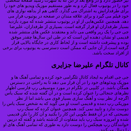
نیز حضور دارد و در واقع بعد از این که به شهرت رسید صفحه شخصی
خود را در یوتیوب فعال کرد و به طور مستقیم موزیک ویدیو های خود را
برای طرفدارانش به اشتراک می گذارد. گاهی هم از بداهه نوازی های
خود فیلم می گیرد و برای علاقه مندان در صفحه در یوتیوب قرار می
دهد. همچنین عکس‌هایی از او در یوتیوب منتشر شده که مورد بازدید
بسیار طرفداران او قرار گرفته است. بسیاری از طرفداران، علیرضا
جی جی را یک رپر واقعی می داند و معتقدند عکس های منتشر شده
قدیمی او نشان دهنده این است که در طی این سال‌ها چقدر موفق
بوده و پیشرفت داشته است و از لحاظ کاری در جایگاه بالایی قرار
گرفته است.از آن جایی که ممکن است دسترسی به یوتیوب برای برخی
از افراد سخت باشد.
کانال تلگرام علیرضا جزایری
جی جی اقدام به ایجاد کانال تلگرامی خود کرده و تمامی آهنگ ها و
موزیک ویدئوهای خود را در آن قرار می دهد تا به راحتی در دسترس
همگان باشد. در کلیپی در تلگرام در مورد موسیقی رپ فارسی اظهار
نظرهای جنجالی را عنوان کرده است و در آن گفته شده که سبک یاس
اگرچه از نظر بیت و آهنگ سازی بسیار قوی می باشد اما از نظر
موزیکی رپ دمده و قدیمی است او می گوید که به شخص سبک یاس را
دوست ندارد و تایید نمی کند. همچنین عنوان کرده که سبک رپ
نصیحتی که در آن فقط بگویی این کار را بکنید و آن کار را نکن قدیمی
شده و امروزه سبک رپ باید متفاوت از گذشته باشد و گفته که دربین
خوانندگان رپ هیچکس را دوست دارد به طوری که تمامی آهنگ های او
را دنبال می‌کنند.