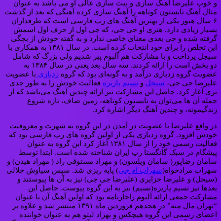
و خوب علیرضا آهنگ سازی و بیت سازی عالی او می باشد به عنوان
مثال آهنگ تابستون کوتاهه را آهنگ سازی کرده آهنگی که بعد از گذشت
۶ سال هنوز یکی از بهترین آهنگ های رپ فارسی است که طرفداران
بسیار زیادی دارد. هنری او جی جی، که جی اول از حرف اول اسمش
گرفته شده و جی بعدی معنای خاصی ندارد و به گفته خودش از بچگی
این تخلص را برای خود انتخاب کرده است. در سال ۱۳۸۱ به همکاری با
سیجل پرداخت و با مشارکت هم آلبوم پیر شدیم ولی بزرگ که شامل
دو بخش است را ارائه کردند‌. سه سال بعد یعنی در سال ۱۳۸۴ به
عضویت گروه زدبازی درآمد و به گونه‌ای بود که گروه
زدبازی
با عضویت
علیرضا جی جی،
سیجل
و
نسیم پاریزه
فعالیت خودش را به طور جدی
تری آغاز کرد. حاصل این مشارکت نیز ارائه چندین آهنگ می‌باشد که از
جمله آن ها می‌توان به تابستون کوتاهه، زمین صاف، تازه شروع
زندگیمونه، و چندین آهنگ دیگر اشاره کرد.
در واقع علیرضا با عضویت در آمدن در این گروه به شهرت و معروفیت
خودش افزود. گروه زدبازی یکی از اولین گروه های رپ فارسی بود که
فعالیت رسمی خود را از سال ۱۳۸۱ آغاز کرد این گروه به عنوان
پیشگام در سبک گانگستا رپ ایران شناخته شده است. ابتدا توسط
سامان رضاپور( سامان ویلسون) و مهراد مستوفی راد ( مهراد هیدن) و
سهراب مرادخواه(
سهراب ام جی
) پایه ‌ریزی شد. سپس سیاوش جلالی
(سیجل) و علیرضا جزایری (علیرضا جی جی) نیز به آن ها پیوستند و
بعدها نیز نسیم پاریزه(نسیم) نیز به این گروه پیوست. حاصل این
مشارکت جمعی ارائه آلبوم زاخارنامه بود که اولین آهنگ آن با عنوان
“تهران مال منه” در هجدهم فروردین ماه ۱۳۹۱ منتشر شد و علاوه بر
اعضای رسمی این گروه هیچکس و بهزاد لیتو هم به عنوان خواننده