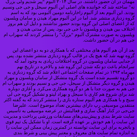
مهمان در آن حضور داشتند. در سال ۲۰۱۴ آلبوم “پیر شدیم ولی بزرگ
نه” ساخته شد که خواننده های اصلی این آلبوم سیجل و جی جی ونسیم
بودند. این آلبوم بعد از آلبوم زاخارنامه دومین آلبومی بود که به اسم
گروه زدبازی منتشر شد. اما در این آلبوم مهراد هیدن و سامان ویلسون
که از اعضای اصلی این گروه بودند حضور نداشتند و دلیل آن هم بروز
اختلاف بین هیدن و ویلسون با جی جی بود. پس از مدتی هیدن و
ویلسون به صورت مشترک آلبوم “بزرگ” را منتشر کردند که سهراب ام
جی هم در آن حضور داشت.
بعد از آن هم آلبوم های مختلفی که با همکاری دو به دو اعضای این
گروه تهیه شد که هیچ یک در قالب گروه زدبازی منتشر نشده بود. پس
از جدایی سامان ویلسون در گروه اختلافات زیادی به وجود آمد که
سرانجام باعث دو تکه شدن این گروه شد و بالاخره در تاریخ نهم
مهرماه ۱۳۹۳ در تمام صفحات اجتماعی اعلام شد که گروه زدبازی به
دو گروه تقسیم شده است یک گروه متشکل از سامان ویلسون و مهراد
هیدن و گروه دیگر متشکل از سیجل، جی جی و نسیم بودند و سهراب ام
جی هم به صورت جدا با هر دو گروه همکاری می‌کرد. و آغازی دوباره
شد برای شروع هم کاری با سیجل و بهزاد لیتو و تشکیل گروه جی لی
سیج و با همکاری هم آلبوم ستاره بازی را منتشر کردند که به گفته اکثر
منتقدین موسیقی رپ دارای بیشترین تعداد موضوع است. علیرضا
جی‌جی در کنار آهنگ سازی و فعالیتش در عرضه موسیقی به تأسیس
سایت شرط بندی و پیش‌بینی‌های مسابقات ورزشی پرداخت و مدیریت
این سایت را هم خودش بر عهده گرفته است. او با تشکیل یک تیم قوی
و باتجربه برای این سایت توانسته در کمترین زمان ممکن این سایت را
به اندازه تمام سایت های معروف و معتبر پیش بینی و شرط بندی