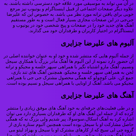
در آن می تواند به موسیقی مورد علاقه خود دسترسی داشته باشند. به
علاوه دیگر صفحات اجتماعی از قبیل اینستاگرام و یوتیوب نیز مرجع
خوبی برای یافتن ترانه مورد نظر می باشد. به خصوص این که علیرضا
جی‌جی در این صفحات مجازی بسیار فعال است و به طور مستقیم
آهنگ های جدید خود را در صفحات و پیج شخصی خود در یوتیوب و
اینستاگرام در اختیار کاربران و طرفداران خود می گذارند.
آلبوم های علیرضا جزایری
از جمله آلبوم هایی که منتشر شده و خود او به عنوان خواننده اصلی در
آن حضور دارد نمونه از این آلبوم ها آهنگ مادر بزرگ با همکاری سیجل
ونسیم، آهنگ مارو اشتباه نگیر با همراهی سپهر خلسه و مجیکو و ترانه
لجن به همراهی سپهر خلسه و مجیکو، همچنین آهنگ های تند بازی،
جمع کن، علی کوچولو که همگی محصول مشترک جی جی با همراهی
مجیکو می باشد. آهنگ از اونایی با همراهی سیجل و نسیم بوده است.
آهنگ های علیرضا جزایری
و در طی فعلیت‌های حرفه‌ای به خود آهنگ های موفق زیادی را منتشر
کرده که از جمله این آهنگ های او که طرفداران بسیاری دارد می توان
اشاره کرد به آهنگ اسکال،سوسولا، پیر شدیم ولی بزرگ نه که همگی
حاصل مشارکت او با سیجل بوده است همچنین آلبوم ستاره بازی از
گروه جی لی سیج که از کارهای مشترک او با سیجل و بهزاد لیتو می
باشد آهنگ جدید علیرضا جی جی با نام تیریپ نیز می‌باشد که علیرضا