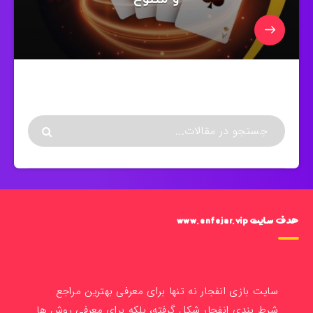
هدف سایت www.enfejar.vip
سایت بازی انفجار نه تنها برای معرفی بهترین مراجع
شرط بندی انفجار شکل گرفته، بلکه برای معرفی روش ها