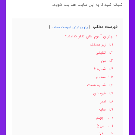
کلیک کنید تا به این سایت هدایت شوید.
فهرست مطلب
پنهان کردن فهرست مطلب
1
بهترین آلبوم های تتلو کدامند؟
1.1
زیر همکف
1.2
تتلیتی
1.3
من
1.4
شماره ۶
1.5
ممنوع
1.6
شماره هفت
1.7
قهرمانان
1.8
امیر
1.9
سایه
1.10
جهنم
1.11
برزخ
۷۸
1.12