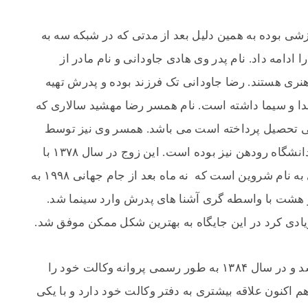
ی بوده به همین دلیل بعد از مدتی که در شبکه سه به
دامه داد. نام پدر وی هادی جاودانی و نام مادر از
نری هستند. رضا جاودانی تک فرزند بوده و پدرش تهیه
صدا و سیما داشته است. نام همسر رضا مهشید سالاری که
 تحصیل پرداخته است می باشد. همسر وی نیز توسط
افراد سرشناس است که جلسه هیئت علمی دانشگاه رودهن نیز بوده است. این زوج در سال ۱۳۷۸ با
هم ازدواج کرده و حاصل ازدواج شان فرزندی به نام شروین است که ‌ نه ماه بعد از جام جهانی ۱۹۹۸ به
 هشت با واسطه گری آشنا های پدرش وارد سینما شد.
یادی کرد در این جایگاه به بهترین شکل ممکن موفق شد.
او در سال ۱۳۸۳ در امتحان کانون وکلا قبول شد و در سال ۱۳۸۴ به طور رسمی پروانه وکالت خود را
م اکنون علاقه بیشتری به دفتر وکالت خود دارد و با یکی