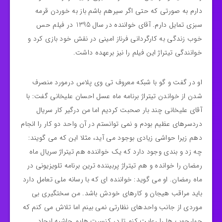
دارم به صورتی كه حتی اگر سيرهم باشم باز به خوردن قرمه
سبزی تمايل دارم. آقای خواننده در سال 1395 در فیلم حس
خوب زندگی به کارگردانی فرناز امینی در نقش خود بازی کرد و
خوانندگی تیتراژ این فیلم را نیز برعهده داشت.
او در گفت و گو با شبکه معروف تی وی پلاس درمورد منصرف
شدن از خواندن تیتراژ برنامه ماه عسل احسان علیخانی گفت: با
آقای علیخانی چند بار صحبت کردیم اما من درگیر کار سریال
دردسرهای عظیم بودم و نمی توانستم در آن واحد دو کار را انجام
دهم زیرا حواشی زیادی بوجود می آید، مثلا این که می گویند:
چه زد و بندی وجود دارد که یک خواننده هم تیتراژ سریال ماه
رمضان را خوانده و هم تیتراژ پربیننده ترین برنامه تلویزیونی در
ماه رمضان. او می گوید: خواننده ای که با رسانه ملی تعامل دارد
باید مراقب هیجان و کارهای خودش باشد. من سختگیری بی
موردی از جانب واحدهای نظارتی نمی بینم اما تلاش می کنم که
چهارچوب ها را رعایت کنم تا در کنسرت هایم حاشیه ایجاد