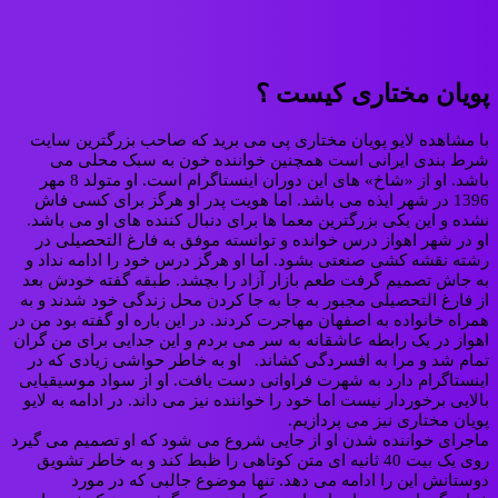
پویان مختاری کیست ؟
با مشاهده لایو پویان مختاری پی می برید که صاحب بزرگترین سایت
شرط بندی ایرانی است همچنین خواننده خون به سبک محلی می
باشد. او از «شاخ» های این دوران اینستاگرام است. او متولد 8 مهر
1396 در شهر ایذه می باشد. اما هویت پدر او هرگز برای کسی فاش
نشده و این یکی بزرگترین معما ها برای دنبال کننده های او می باشد.
او در شهر اهواز درس خوانده و توانسته موفق به فارغ التحصیلی در
رشته نقشه کشی صنعتی بشود. اما او هرگز درس خود را ادامه نداد و
به جاش تصمیم گرفت طعم بازار آزاد را بچشد. طبقه گفته خودش بعد
از فارغ التحصیلی مجبور به جا به جا کردن محل زندگی خود شدند و به
همراه خانواده به اصفهان مهاجرت کردند. در این باره او گفته بود من در
اهواز در یک رابطه عاشقانه به سر می بردم و این جدایی برای من گران
تمام شد و مرا به افسردگی کشاند. او به خاطر حواشی زیادی که در
اینستاگرام دارد به شهرت فراوانی دست یافت. او از سواد موسیقیایی
بالایی برخوردار نیست اما خود را خواننده نیز می داند. در ادامه به لایو
پویان مختاری نیز می پردازیم.
ماجرای خواننده شدن او از جایی شروع می شود که او تصمیم می گیرد
روی یک بیت 40 ثانیه ای متن کوتاهی را ظبط کند و به خاطر تشویق
دوستانش این را ادامه می دهد. تنها موضوع جالبی که در مورد