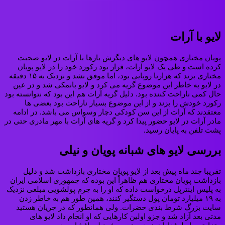
لایو با آرات
پویان مختاری همچون لایو های دیگرش بارها با آرات در لایو صحبت
کرده است و طی یک لایو آرات، قرار بود رکورد خود را در لایو پویان
مختاری بزند که هزارتا روپایی بود، اما موفق نشد و نزدیک به ۱۵ دقیقه
در لایو به خاطر این موضوع گریه می کرد و لایو بانمکی شد و در عین
حال کمی ناراحت کننده‌ بود. دلیل گریه آرات هم این بود که نتوانسته بود
رکورد خودش را بزند و از این موضوع بسیار ناراحت بود بعضی ها
معتقدند که آرات از این سن کودکی دچار وسواس می باشد. در ادامه
مادر آرات در لایو حضور پیدا کرد و گریه های آرات با مهر مادری حتی در
پشت تلفن به پایان رسید.
بررسی لایو های شبانه پویان و نیلی
تقریبا چند ماه پیش بعد از لایو پویان مختاری بازداشت شد و دلیل
بازداشت پویان مختاری هم ظاهراً این بوده که جمهوری اسلامی ایران
به پلیس اینترپل درخواست داده که او را به جرم پولشویی مبلغی نزدیک
به ۱۹ میلیارد تومان پول دستگیر کنند، همین طور هم به خاطر زدن
سایت بزرگ شرط بندی حضرات. ولی همانطور که در جریان هستید
مدتی بعد آزاد شد و جزو اولین کارهایی که او انجام داد لایو های