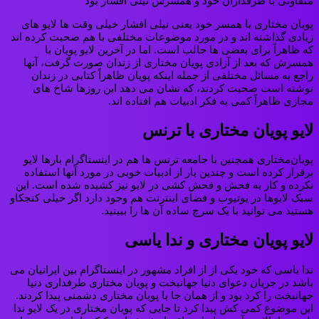
متفاوتی با طرفداران خود و همسرش نیلی افشار بود
پویان مختاری با همسر خود یعنی نیلی افشار خیلی وقت ها لایو های
زیادی گذاشته اند و در مورد موضوعات مختلفی با هم صحبت کرده اند
که ظاهراً برای بعضی ها جالب است. اما در آخرین لایو پویان با
همسرش که بعد از آزادی پویان مختاری از زندان صورت گرفت، آنها
راجع به مسائل مختلفی از جمله اینکه پویان ظاهراً کتابی در زندان
نوشته است صحبت کردند، که نشان می دهد این روزها شاخ های
مجازی ظاهراً کمی به فکر ادبیات هم افتاده اند.
لایو پویان مختاری با ترنس
پویان‌مختاری همچنین با جامعه ترنس ها هم در اینستاگرام بارها لایو
برقرار کرده است و چندین بار از ادبیات خوبی در مورد آنها استفاده
نکرده و کار به فحش و فحش کشی در لایو نیز کشیده شده است. این
سبک لایوها در یوتیوب و فضای اینترنت هم وجود دارد اگر خیلی کنجکاو
هستید می توانید با یک سرچ ساده آن ها را ببینید.
لایو پویان مختاری و ندا یاسی
ندا یاسی که خود یکی از از افراد مشهور در اینستاگرام بین ایرانیان می
باشد در جریان دعوای دنیا جهانبخت و پویان مختاری طرفداری دنیا
جهانبخت را کرد بود و از همان جا با پویان مختاری دشمنی پیدا کردند.
این موضوع کمی کش پیدا کرد تا جایی که پویان مختاری در یک لایو ندا