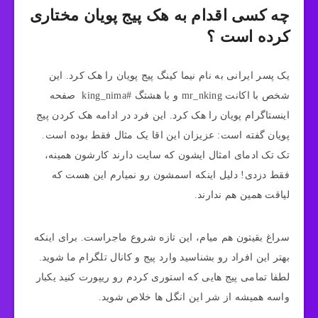
چه کسی اقدام به هک پیج پویان مختاری
کرده است ؟
یک پسر ایرانی به نام نیما کینگ پیج پویان را هک کرد. این
شخص با اکانت mr_nking و با هشتگ #king_nima صفحه
اینستاگرام پویان را هک کرد. این فرد در ادامه هک کردن پیج
پویان گفته است: عزیزان این اقا یک مثال فقط بوده است.
تک تک ادمای امثال ایشون که سایت دارند کارشون همینه،
فقط دزدی! دلیل اینکه اسمشون رو نمیارم این هست که
لیاقت همین هم ندارند.
سراغ بقیتون هم میام، این تازه شروع ماجراست. برای اینکه
بهتر این افراد رو بشناسید وارد پیج و کانال تلگرام ما شوید.
لطفا تمامی پیج هایی که استوری کردم رو‌ ریپورت کنید یکبار
واسه همیشه از شر این انگل ها خلاص شوید.