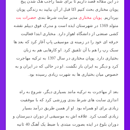
در این مقاله قصد داریم تا برای شما راجب هک شدن پیج
پویان مختاری بحث کنیم اکا قبل ار آن بیایید به زندگی پویان
بپردازیم.
پویان مختاری
مدیر سایت شرط بندی
حضرات بت
متولد 1369 در شهرستان ایذه است و مدرک فوق دیپلم نقشه
کشی صنعتی از دانشگاه اهواز دارد. مختاری ابتدا فعالیت
حرفه ای خود را در زمینه ی موسیقی پاپ آغاز کرد که بعد ها
سبک رپ را هم با آن تلفیق کرد. او کارهایی هم به زبان
بختیاری دارد. پویان مختاری در سال 1397 به ترکیه مهاجرت
کرد و دیگر به ایران باز نگشت. او در حالی که در ایران و به
خصوص میان بختیاری ها به شهرت زیادی رسیده بود.
بعد از مهاجرت به ترکیه مانند بسیاری دیگر، شروع به راه
اندازی سایت های شرط بندی ورزشی کرد که با موفقیت
زیادی برای او همراه بود. او از همین طریق درآمد بسیار
زیادی کسب کرد. علاقه اش به موسیقی از دوران دبیرستان و
دوران بلوغ در ایذه بصورت مبتدی با ضبط یک آهنگ 40 ثانیه