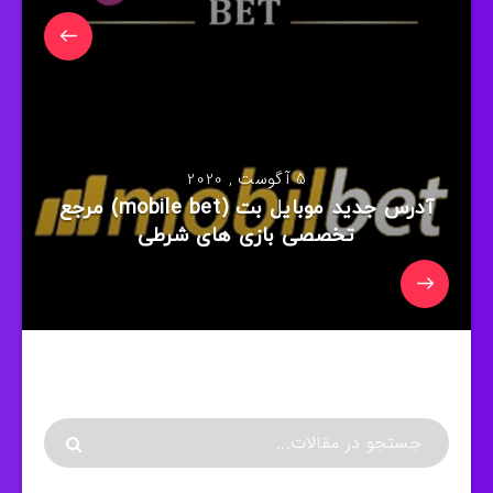
5 آگوست , 2020
آدرس جدید موبایل بت (mobile bet) مرجع
تخصصی بازی های شرطی